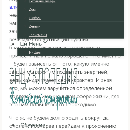
Летящие звезды
влияния негативных летящих звезд
, которые
Дом
неминуемо займут определенные сектора в
Любовь
нашем жизненном пространстве, можно
Деньги
заняться более приятным делом. И конечно,
Талисманы
речь идет об активации нужных
Ци Мень
благоприятных звезд, которые могут
И-Цзин
принести нам немало хорошего. Что именно
– будет зависеть от того, какую именно
звезду мы захотим подпитать энергией,
ведь каждая имеет свой характер. И зная
его, мы можем заручиться определенной
поддержкой именно в той сфере жизни, где
это нам больше всего необходимо.
Что ж, не будем долго ходить вокруг да
Обучение
около и поскорее перейдем к прояснению,