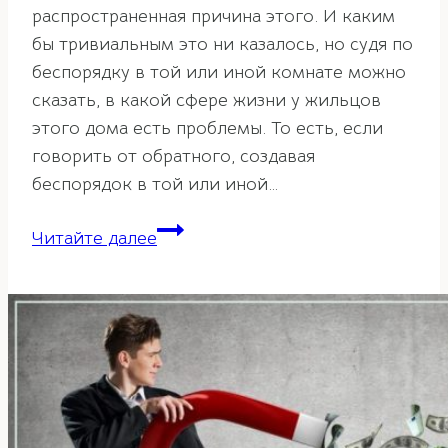
распространенная причина этого. И каким
бы тривиальным это ни казалось, но судя по
беспорядку в той или иной комнате можно
сказать, в какой сфере жизни у жильцов
этого дома есть проблемы. То есть, если
говорить от обратного, создавая
беспорядок в той или иной…
О
Читайте далее
каких
проблемах
в
жизни
говорит
беспорядок
в