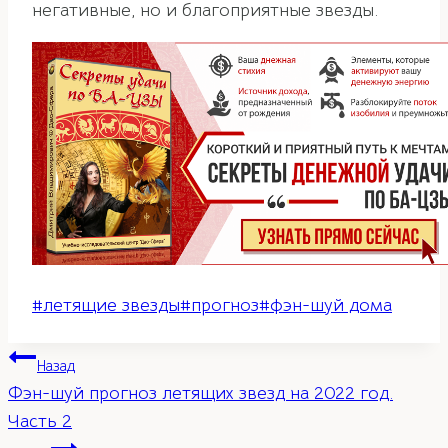
негативные, но и благоприятные звезды.
Метки
#
летящие звезды
#
прогноз
#
фэн-шуй дома
записи:
Навигация
Назад
Фэн-шуй прогноз летящих звезд на 2022 год.
по
Часть 2