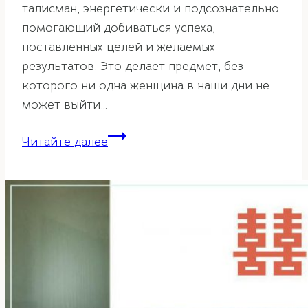
талисман, энергетически и подсознательно
помогающий добиваться успеха,
поставленных целей и желаемых
результатов. Это делает предмет, без
которого ни одна женщина в наши дни не
может выйти…
Сумка
Читайте далее
и
рекомендации
фэн-
шуй.
Часть
2