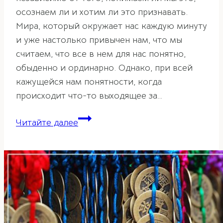
осознаем ли и хотим ли это признавать.
Мира, который окружает нас каждую минуту
и уже настолько привычен нам, что мы
считаем, что все в нем для нас понятно,
обыденно и ординарно. Однако, при всей
кажущейся нам понятности, когда
происходит что-то выходящее за…
Символ
Читайте далее
двойного
счастья
в
фэн-
шуй