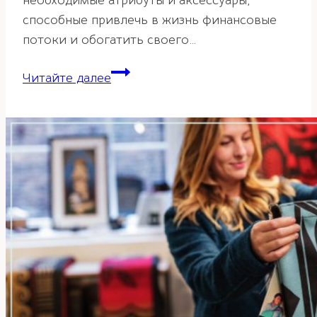
необходимые атрибуты и аксессуары,
способные привлечь в жизнь финансовые
потоки и обогатить своего…
Копилка
Читайте далее
по
фэн-
шуй