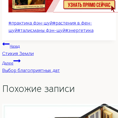
Метки
#
практика фэн-шуй
#
растения в фен-
записи:
шуй
#
талисманы фэн-шуй
#
энергетика
Навигация
Назад
Стихия Земли
по
Далее
Выбор благоприятных дат
записям
Похожие записи