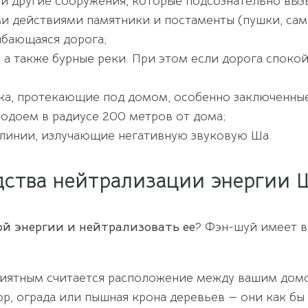
и другие сооружения, которые подсознательно вызы
 действиями памятники и постаменты (пушки, самол
ибающаяся дорога;
, а также бурные реки. При этом если дорога спок
ка, протекающие под домом, особенно заключенные
одоем в радиусе 200 метров от дома;
 линии, излучающие негативную звуковую Ша.
дства нейтрализации энергии 
ой энергии и нейтрализовать ее
? Фэн-шуй имеет в
приятным считается расположение между вашим дом
ор, ограда или пышная крона деревьев — они как б