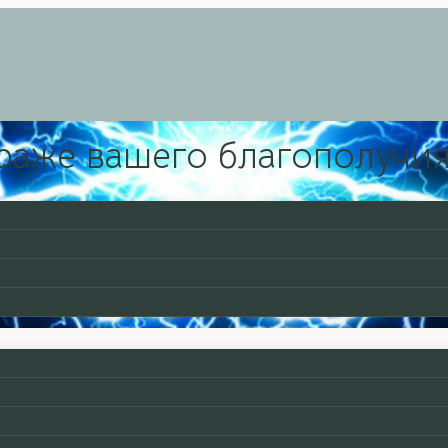
раже вашего благополучи