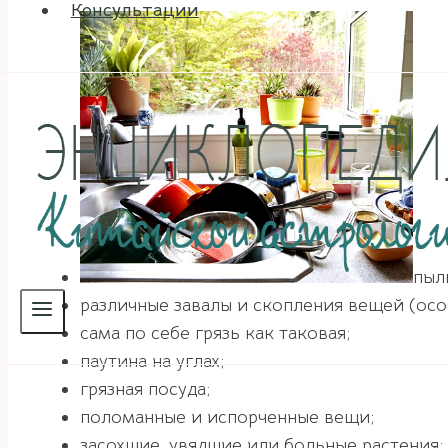
Консультации
пыл
различные завалы и скопления вещей (осо
сама по себе грязь как таковая;
паутина на углах;
грязная посуда;
поломанные и испорченные вещи;
засохшие, увядшие или больные растения;