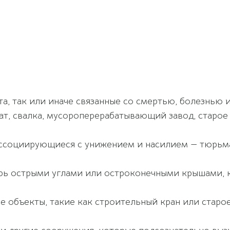
та, так или иначе связанные со смертью, болезнью 
ат, свалка, мусороперерабатывающий завод, старое
ассоциирующиеся с унижением и насилием — тюрьма,
рь острыми углами или остроконечными крышами, к
е объекты, такие как строительный кран или стар