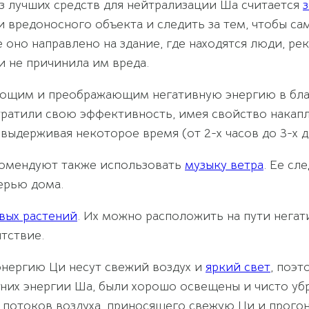
з лучших средств для нейтрализации Ша считается
 вредоносного объекта и следить за тем, чтобы сам
оно направлено на здание, где находятся люди, рек
и не причинила им вреда.
ающим и преображающим негативную энергию в бл
 утратили свою эффективность, имея свойство накап
выдерживая некоторое время (от 2-х часов до 3-х д
комендуют также использовать
музыку ветра
. Ее сл
ерью дома.
вых растений
. Их можно расположить на пути нега
тствие.
энергию Ци несут свежий воздух и
яркий свет
, поэт
их энергии Ша, были хорошо освещены и чисто убр
 потоков воздуха, приносящего свежую Ци и прогон