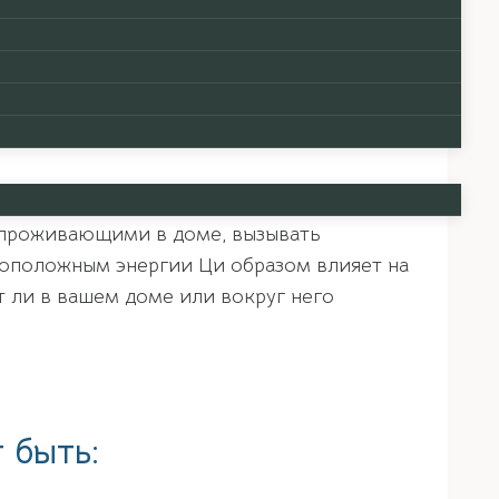
весить, усилить или направить в нужное
здействие. Но как и все во Вселенной,
ельной — противоположная составляющая
узнаем, что же это за энергия и откуда она
 и развитию. Она способна мешать
 проживающими в доме, вызывать
воположным энергии Ци образом влияет на
т ли в вашем доме или вокруг него
 быть: