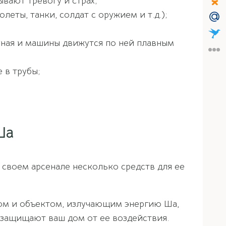
вают тревогу и страх;
еты, танки, солдат с оружием и т.д.);
ойная и машины движутся по ней плавным
 в трубы;
Ша
 своем арсенале несколько средств для ее
ом и объектом, излучающим энергию Ша,
ы защищают ваш дом от ее воздействия.