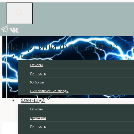
Перейти
к
содержимому
Основы
|
Дом
Ша Ци или фэн-шуй на ст
Ба-Цзы
Основы
Личность
10 богов
Символические звезды
Фэн-шуй
Основы
Практика
Личность