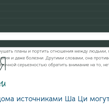
является энергия — именно ее оно призвано уравно
для того, чтобы она несла только благоприятное во
Ци
, являющаяся основой всего живого, и отрицат
деградации, разрушения и упадка. В этой статье мы 
торая препятствует положительному течению жизни
рушать планы и портить отношения между людьми,
ания и даже болезни. Другими словами, она проти
аточной серьезностью обратить внимание на то, не
дома источниками Ша Ци могут