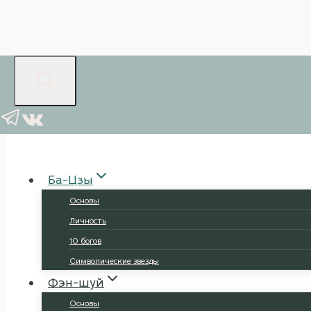
Перейти
к
содержимому
Ба-Цзы
Основы
Личность
10 богов
Символические звезды
Фэн-шуй
Основы