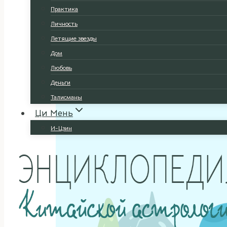
Практика
Личность
Летящие звезды
Дом
Любовь
Деньги
Талисманы
Ци Мень
И-Цзин