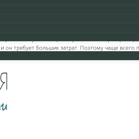
 она может негативно влиять на соответствующую 
сстановить энергетику определенного пространств
олько средств коррекции, которые предлагает фэн
ировки энергетики фэн-шуй считает перестройку до
и он требует больших затрат. Поэтому чаще всего
мотрим.