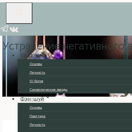
Перейти
к
содержимому
Основы
|
Практика
Устранение негативного 
Ба-Цзы
Основы
Личность
10 богов
Символические звезды
Фэн-шуй
Основы
Практика
Личность