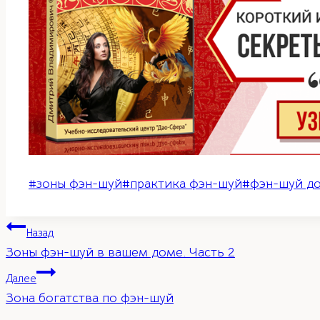
Метки
#
зоны фэн-шуй
#
практика фэн-шуй
#
фэн-шуй д
записи:
Навигация
Назад
Зоны фэн-шуй в вашем доме. Часть 2
по
Далее
Зона богатства по фэн-шуй
записям