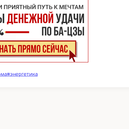
ома
#
энергетика