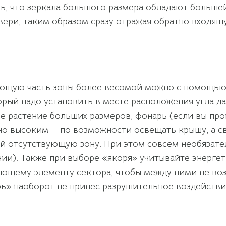
ь, что зеркала большого размера обладают больше
вери, таким образом сразу отражая обратно входящ
ающую часть зоны более весомой можно с помощью
рый надо установить в месте расположения угла д
ое растение больших размеров, фонарь (если вы пр
но высоким — по возможности освещать крышу, а св
й отсутствующую зону. При этом совсем необязател
ии). Также при выборе «якоря» учитывайте энерге
вующему элементу сектора, чтобы между ними не в
ь» наоборот не принес разрушительное воздействи