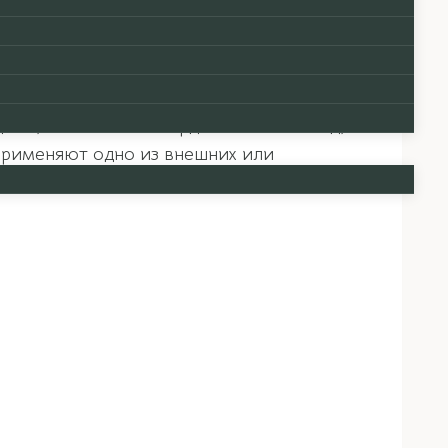
зону жизни
Восьмиугольника Ба-гуа
. В этом
а и соответствующей ей
зоны жизни
,
-шуй.
ма, но это очень кардинальный метод, к
 применяют одно из внешних или