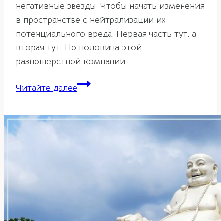
негативные звезды. Чтобы начать изменения
в пространстве с нейтрализации их
потенциального вреда. Первая часть тут, а
вторая тут. Но половина этой
разношерстной компании…
Фен-
Читайте далее
шуй
прогноз
летящих
звезд
на
2025
год.
Часть
3