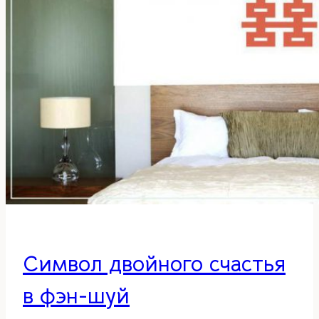
счастья
в
фэн-
шуй
Символ двойного счастья
в фэн-шуй