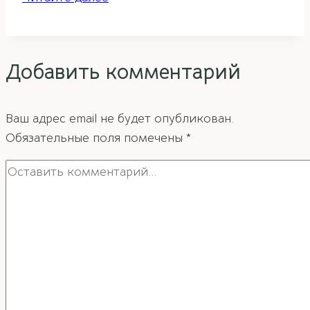
фэн-
шуй
для
Добавить комментарий
проживающих
в
городской
Ваш адрес email не будет опубликован.
квартире.
Обязательные поля помечены
*
Часть
2