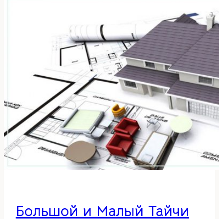
фэн-
шуй
—
талисман
благополучия
Большой и Малый Тайчи