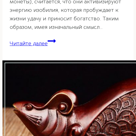
монеты), считается, что они активизируют
энергию изобилия, которая пробуждает к
жизни удачу и приносит богатство. Таким
образом, имея изначальный смысл…
Китайские
Читайте далее
монеты
—
талисман
изобилия
в
фэн-
шуй