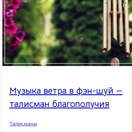
достатка
в
доме
Музыка ветра в фэн-шуй —
талисман благополучия
Талисманы