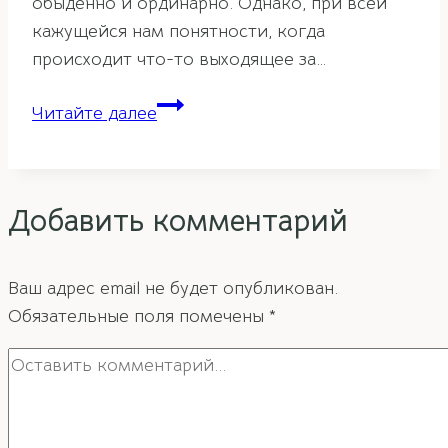
обыденно и ординарно. Однако, при всей
кажущейся нам понятности, когда
происходит что-то выходящее за…
Символ
Читайте далее
двойного
счастья
в
Добавить комментарий
фэн-
шуй
Ваш адрес email не будет опубликован.
Обязательные поля помечены
*