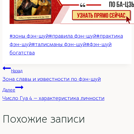
Метки
#
зоны фэн-шуй
#
правила фэн-шуй
#
практика
записи:
фэн-шуй
#
талисманы фэн-шуй
#
фэн-шуй
богатства
Навигация
Назад
Зона славы и известности по фэн-шуй
по
Далее
Число Гуа 4 — характеристика личности
записям
Похожие записи