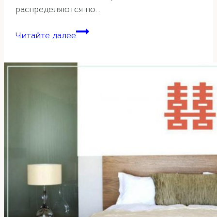
распределяются по…
Большой
Читайте далее
и
Малый
Тайчи
—
корректируем
энергии
в
доме