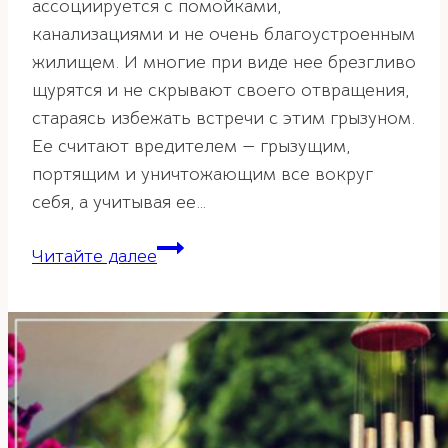
ассоциируется с помойками,
канализациями и не очень благоустроенным
жилищем. И многие при виде нее брезгливо
щурятся и не скрывают своего отвращения,
стараясь избежать встречи с этим грызуном.
Ее считают вредителем — грызущим,
портящим и уничтожающим все вокруг
себя, а учитывая ее…
Крыса
Читайте далее
в
фэн-
шуй
—
символ
удачи
и