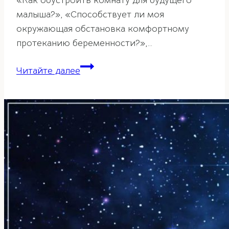
«Как обустроить комнату для будущего
малыша?», «Способствует ли моя
окружающая обстановка комфортному
протеканию беременности?»,…
Беременность
Читайте далее
по
фэн-
шуй