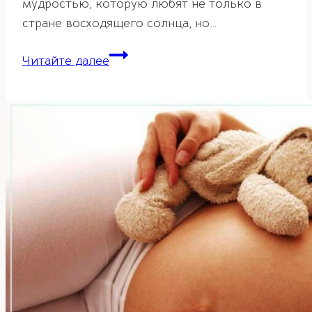
мудростью, которую любят не только в
стране восходящего солнца, но…
Дайкоку
Читайте далее
и
Эбису
—
боги
процветания
и
счастья