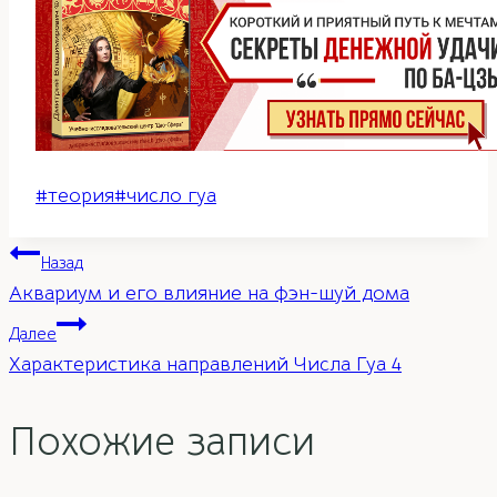
Метки
#
теория
#
число гуа
записи:
Навигация
Назад
Аквариум и его влияние на фэн-шуй дома
по
Далее
Характеристика направлений Числа Гуа 4
записям
Похожие записи