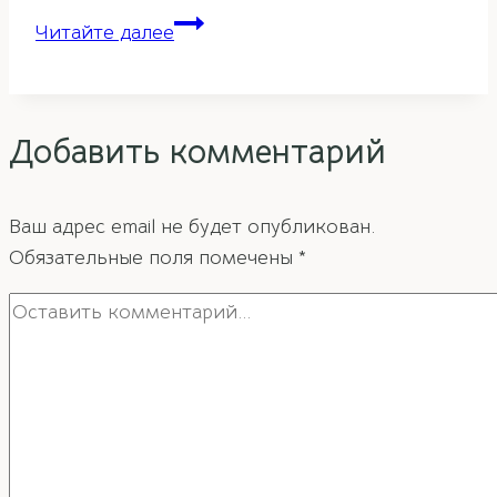
Чаша
Читайте далее
богатства
и
изобилия
Добавить комментарий
фэн-
шуй
Ваш адрес email не будет опубликован.
Обязательные поля помечены
*