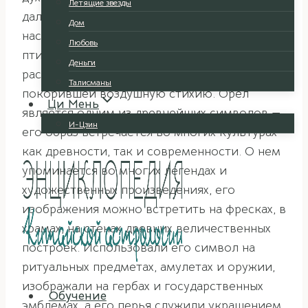
Летящие звезды
далеко не все ассоциации, возникающие у
Дом
нас при виде прекрасной, величественной
Любовь
птицы, парящей высоко в небе,
Деньги
расправившей свои могучие крылья и
Талисманы
покорившей воздушную стихию. Орел
Ци Мень
является одним из древнейших символов —
И-Цзин
его образ встречается во многих культурах
как древности, так и современности. О нем
упоминается во многих легендах и
художественных произведениях, его
изображения можно встретить на фресках, в
храмах, на стенах древних величественных
построек. Использовали его символ на
ритуальных предметах, амулетах и оружии,
изображали на гербах и государственных
Обучение
эмблемах, а его перья служили украшением