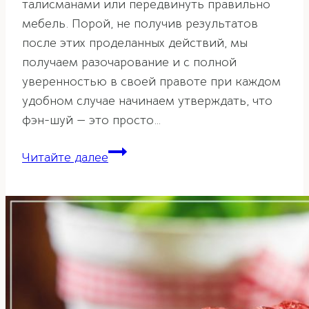
талисманами или передвинуть правильно
мебель. Порой, не получив результатов
после этих проделанных действий, мы
получаем разочарование и с полной
уверенностью в своей правоте при каждом
удобном случае начинаем утверждать, что
фэн-шуй — это просто…
Как
Читайте далее
связаны
проблемы
со
здоровьем
с
расположением
комнат
в