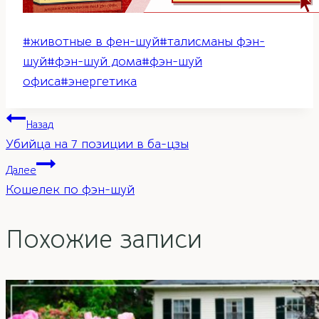
Метки
#
животные в фен-шуй
#
талисманы фэн-
записи:
шуй
#
фэн-шуй дома
#
фэн-шуй
офиса
#
энергетика
Навигация
Назад
Убийца на 7 позиции в ба-цзы
по
Далее
Кошелек по фэн-шуй
записям
Похожие записи