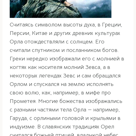
Считаясь символом высоты духа, в Греции,
Персии, Китае и других древних культурах
Орла отождествляли с солнцем. Его
считали спутником и посланником богов.
Греки нередко изображали его с молнией в
когтях как носителя молний Зевса, а в
некоторых легендах Зевс и сам обращался
Орлом и спускался на землю исполнять
свою волю, как, например, в мифе про
Прометея. Многие божества изображались
с разными частями тела Орла — например,
Гаруда, с орлиными головой и крыльями в
индуизме. В славянских традициях Орел
считался божьей птицей, владыкой небес.