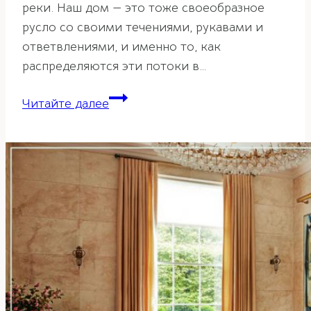
реки. Наш дом — это тоже своеобразное
русло со своими течениями, рукавами и
ответвлениями, и именно то, как
распределяются эти потоки в…
Беспорядок
Читайте далее
и
его
влияние
на
жизнь
согласно
фэн-
шуй