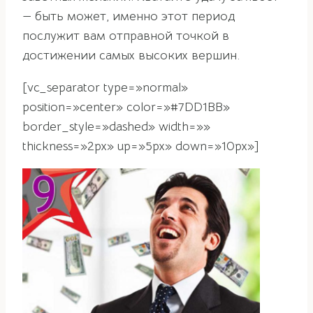
— быть может, именно этот период
послужит вам отправной точкой в
достижении самых высоких вершин.
[vc_separator type=»normal»
position=»center» color=»#7DD1BB»
border_style=»dashed» width=»»
thickness=»2px» up=»5px» down=»10px»]