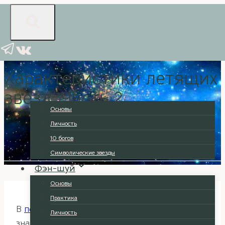
Перейти
к
содержимому
Летящие звезды
Характеристики летящих
звезд. Часть 2
Ба-Цзы
Основы
Личность
10 богов
Символические звезды
Фэн-шуй
Основы
Практика
В
первой части статьи
мы начали
Личность
знакомиться с характером
Летящих звезд
и