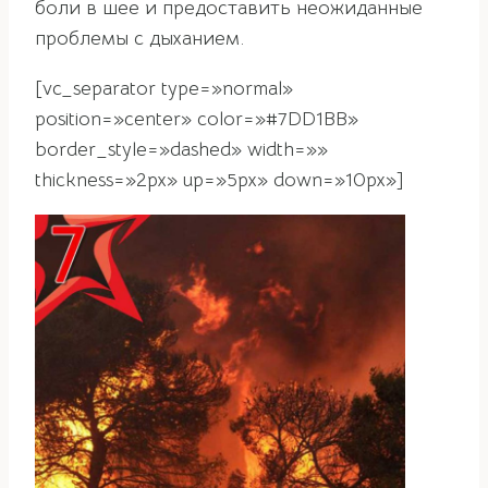
боли в шее и предоставить неожиданные
проблемы с дыханием.
[vc_separator type=»normal»
position=»center» color=»#7DD1BB»
border_style=»dashed» width=»»
thickness=»2px» up=»5px» down=»10px»]