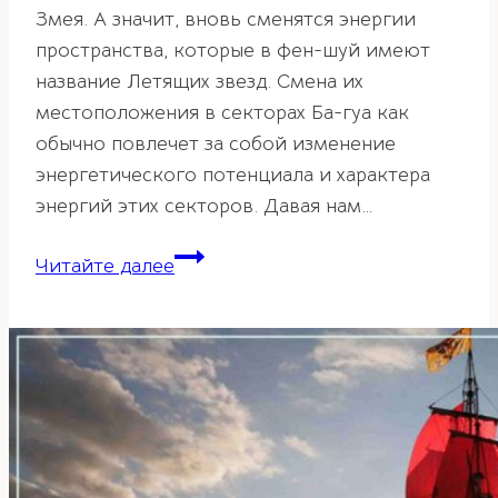
Змея. А значит, вновь сменятся энергии
пространства, которые в фен-шуй имеют
название Летящих звезд. Смена их
местоположения в секторах Ба-гуа как
обычно повлечет за собой изменение
энергетического потенциала и характера
энергий этих секторов. Давая нам…
Фен-
Читайте далее
шуй
прогноз
летящих
звезд
на
2025
год.