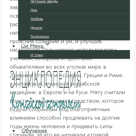
Летящие звезды
завоевав его любовь не только
Дом
освежающим ароматом, но и способностью
Любовь
расслабить, успокоить и снять усталость,
Деньги
наполнив при этом жизненными силами,
Талисманы
прояснив сознание и ум, и улучшив
Ци Мень
настроение. Она широко использовалась
И-Цзин
учеными, лекарями и простыми
обывателями во всех уголках мира: в
Древнем Египте и Ассирии, Греции и Риме,
в китайской, японской и арабской
медицине, в Европе и на Руси. Мяту считали
поистине выдающимся средством, которое
будучи собранным под благоприятным
влиянием способно продлевать на долгие
годы жизнь человека и придавать силы
Обучение
старикам, за что ее называли «травой