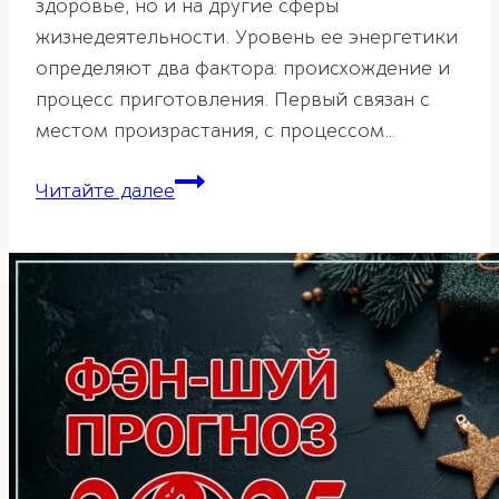
здоровье, но и на другие сферы
жизнедеятельности. Уровень ее энергетики
определяют два фактора: происхождение и
процесс приготовления. Первый связан с
местом произрастания, с процессом…
Решение
Читайте далее
некоторых
проблем
на
кухне
с
помощью
фэн-
шуй