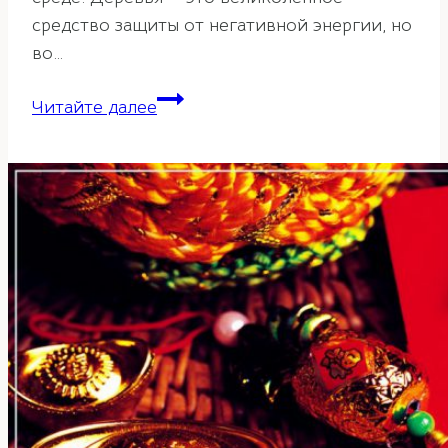
средство защиты от негативной энергии, но
во…
Правила
Читайте далее
фэн-
шуй
для
деревьев
на
участке