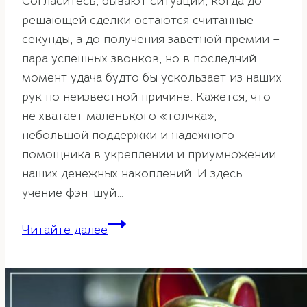
Согласитесь, бывают ситуации, когда до
решающей сделки остаются считанные
секунды, а до получения заветной премии –
пара успешных звонков, но в последний
момент удача будто бы ускользает из наших
рук по неизвестной причине. Кажется, что
не хватает маленького «толчка»,
небольшой поддержки и надежного
помощника в укреплении и приумножении
наших денежных накоплений. И здесь
учение фэн-шуй…
Корабль
Читайте далее
богатства
для
благополучия
в