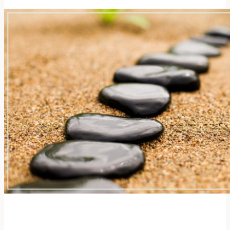
фэн-
шуй