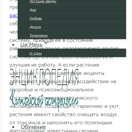
Летящие звезды
преображается с появлением в нем
Дом
растений и цветов
. Зеленый цвет сам по
Любовь
себе благоприятно воздействует на
Деньги
человека: успокаивает психику и нервную
Талисманы
систему, приводя ее в состояние
Ци Мень
равновесия и покоя, оздоравливает другие
И-Цзин
системы организма, восстанавливая их и
улучшая их работу. А если растения
цветущие — яркие цветовые акценты
дополняют вибрационное воздействие на
здоровье и психоэмоциональное
состояние. Помимо эстетического
наслаждения, создающего гармонию и уют,
растения имеют свойство очищать воздух
от токсинов и наполнять его полезными
Обучение
фитонцидами, известными своими