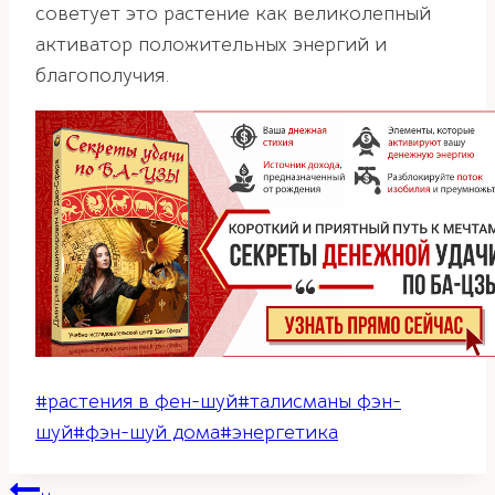
советует это растение как великолепный
активатор положительных энергий и
благополучия.
Метки
#
растения в фен-шуй
#
талисманы фэн-
записи:
шуй
#
фэн-шуй дома
#
энергетика