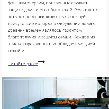
фэн-шуй энергий, призванных служить
защите дома и его обитателей. Речь идет о
четырех небесных животных фэн-шуй,
присутствие которых в окружении дома с
древних времен являлось гарантом
благополучия и защиты семьи. Каждое из
этих четырех животных обладает могучей
силой и…
Тигр
Читайте далее
и
его
значение
по
фэн-
шуй