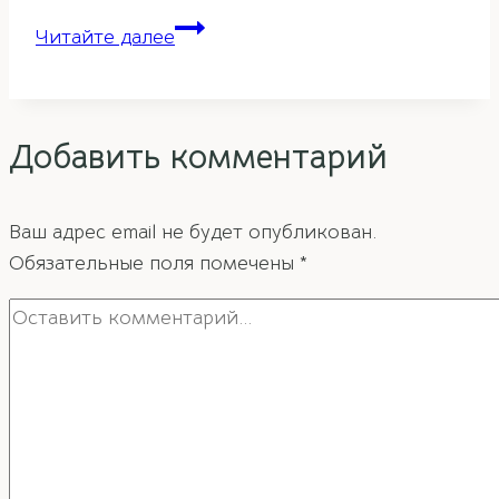
Обустройство
Читайте далее
детской
спальни
по
Добавить комментарий
фэн-
шуй
Ваш адрес email не будет опубликован.
Обязательные поля помечены
*