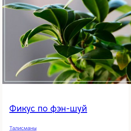
Фикус по фэн-шуй
Талисманы