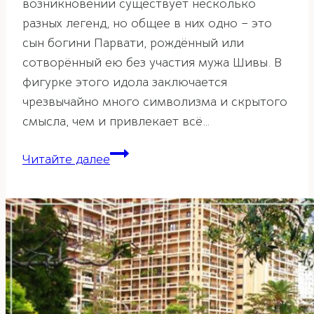
возникновении существует несколько
разных легенд, но общее в них одно – это
сын богини Парвати, рождённый или
сотворённый ею без участия мужа Шивы. В
фигурке этого идола заключается
чрезвычайно много символизма и скрытого
смысла, чем и привлекает всё…
Ганеша
Читайте далее
как
символ
богатства
и
изобилия
и
его
применение