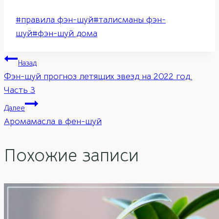
Метки
#
правила фэн-шуй
#
талисманы фэн-
записи:
шуй
#
фэн-шуй дома
Навигация
Назад
Фэн-шуй прогноз летящих звезд на 2022 год.
по
Часть 3
Далее
записям
Аромамасла в фен-шуй
Похожие записи