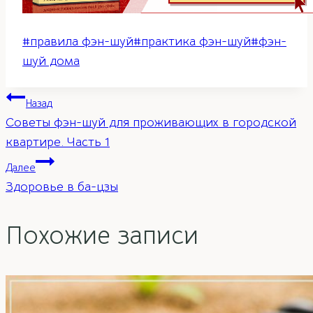
Метки
#
правила фэн-шуй
#
практика фэн-шуй
#
фэн-
записи:
шуй дома
Навигация
Назад
Советы фэн-шуй для проживающих в городской
по
квартире. Часть 1
Далее
записям
Здоровье в ба-цзы
Похожие записи