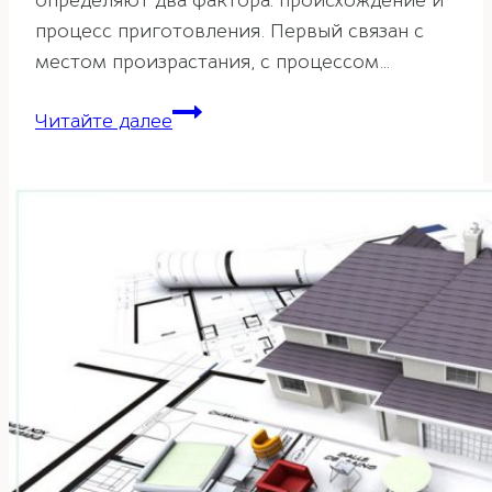
определяют два фактора: происхождение и
процесс приготовления. Первый связан с
местом произрастания, с процессом…
Решение
Читайте далее
некоторых
проблем
на
кухне
с
помощью
фэн-
шуй