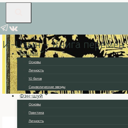
Перейти
к
содержимому
И-Цзин
И-Цзын – Книга перемен.
Ба-Цзы
Основы
Личность
10 богов
Символические звезды
Фэн-шуй
Основы
Практика
Личность