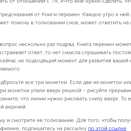
ать от отношений с…?», «Что мне нужно сделать, ч
редсказания от Книги перемен. Каждое утро к ней
ожет помочь в толковании снов, может ответить на
вопрос несколько раз подряд. Книга перемен может 
 устраивает ответ, то нет смысла спрашивать постоя
 сейчас не подходящий момент для развития вашей 
лаемого.
дбросьте все три монетки. Если две из монеток или
три монетки упали вверх решкой – рисуйте прерыви
омните, что линии нужно рисовать снизу вверх. То 
й верхней.
у и смотрите ее толкование. Для того, чтобы полу
афизике, подпишитесь на рассылку
по этой ссылке
.