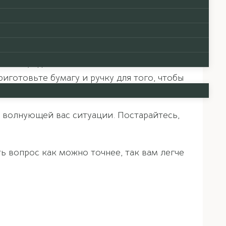
огранности, применении, а также
лировать вопрос, как можно
онеты, однако это не обязательно.
иготовьте бумагу и ручку для того, чтобы
а волнующей вас ситуации. Постарайтесь,
ь вопрос как можно точнее, так вам легче