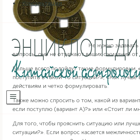
Консультации
Не нужно задавать 
вопросы, они не отражают ваших ожиданий от 
Больше всего подойдут такие формулировки: «
поступить в такой-то ситуации?», «Как лучше 
действиям и четко формулировать.
Также можно спросить о том, какой из вариан
если поступлю (вариант А)?» или «Стоит ли мн
Для того, чтобы прояснить ситуацию или лучше
ситуации?». Если вопрос касается межличност