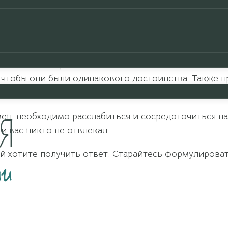
ии создания И-Цзын или Книги перемен, об ее мног
-Цзын гадание: как гадать, как лучше всего форму
понадобится три монетки. Можно взять китайские м
чтобы они были одинакового достоинства. Также пр
мен, необходимо расслабиться и сосредоточиться н
и вас никто не отвлекал.
й хотите получить ответ. Старайтесь формулироват