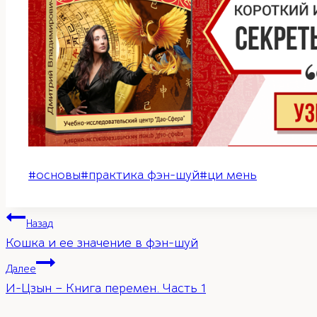
Метки
#
основы
#
практика фэн-шуй
#
ци мень
записи:
Навигация
Назад
Кошка и ее значение в фэн-шуй
по
Далее
И-Цзын – Книга перемен. Часть 1
записям