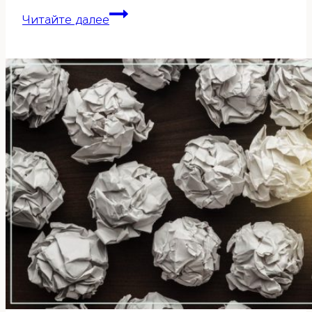
Средства
Читайте далее
коррекции
фэн-
шуй