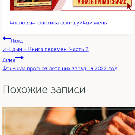
Метки
#
основы
#
практика фэн-шуй
#
ци мень
записи:
Навигация
Назад
И-Цзын – Книга перемен. Часть 2
по
Далее
Фэн-шуй прогноз летящих звезд на 2022 год
записям
Похожие записи