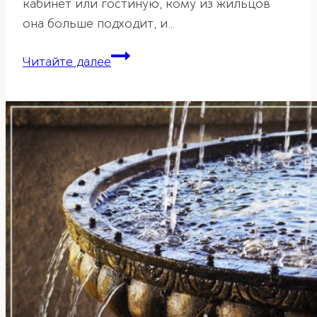
кабинет или гостиную, кому из жильцов
она больше подходит, и…
Что
Читайте далее
такое
период
дома
в
фэн-
шуй
и
как
его
определить