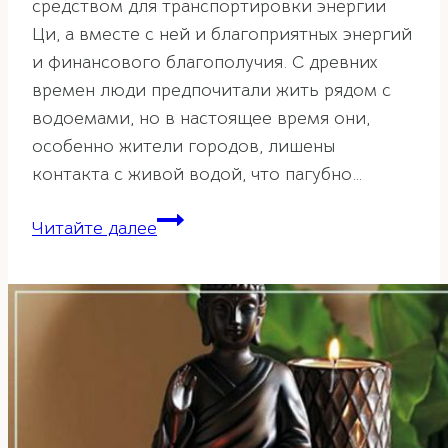
средством для транспортировки энергии
Ци, а вместе с ней и благоприятных энергий
и финансового благополучия. С древних
времен люди предпочитали жить рядом с
водоемами, но в настоящее время они,
особенно жители городов, лишены
контакта с живой водой, что пагубно…
Привлекаем
Читайте далее
благополучие.
Роль
фонтана
в
доме
по
фэн-
шуй