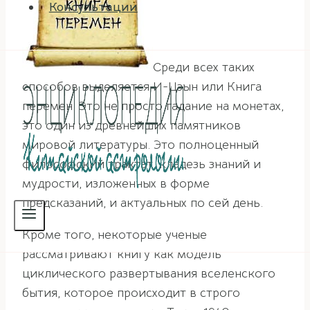
Консультации
Среди всех таких
способов выделяется И-Цзын или Книга
перемен. Это не просто гадание на монетах,
это один из древнейших памятников
мировой литературы. Это полноценный
философский трактат, кладезь знаний и
мудрости, изложенных в форме
предсказаний, и актуальных по сей день.
Кроме того, некоторые ученые
рассматривают книгу как модель
циклического развертывания вселенского
бытия, которое происходит в строго