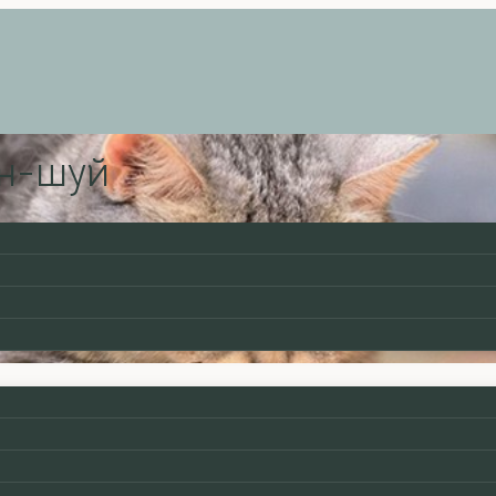
эн-шуй