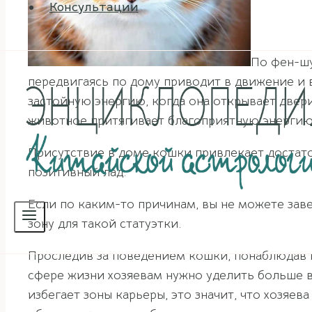
Консультации
По фен-шу
передвигаясь по дому приводит в движение и 
застойную энергию, когда она открывает двери
животное притягивает благоприятную энергию
Присутствие в доме кошки привлекает достато
позитивный лад.
Если по каким-то причинам, вы не можете зав
зону для такой статуэтки.
Проследив за поведением кошки, понаблюдав г
сфере жизни хозяевам нужно уделить больше в
избегает зоны карьеры, это значит, что хозя