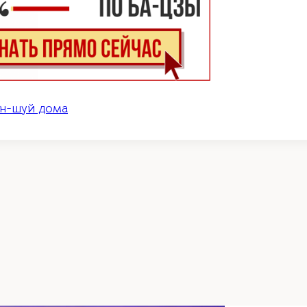
н-шуй дома