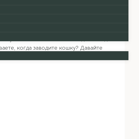
ческими существами, приписывали им
пте была черная кошка), во многих местах
ов и умиляются. Множество людей заводят
ваете, когда заводите кошку? Давайте