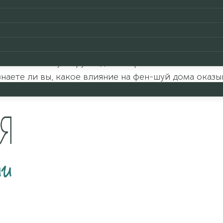
тся рядом с людьми. В древности их считали мисти
и с целительством (символом врачей в Древнем Еги
мы.
рнет. По всему миру люди смотрят на смешных кот
наете ли вы, какое влияние на фен-шуй дома оказы