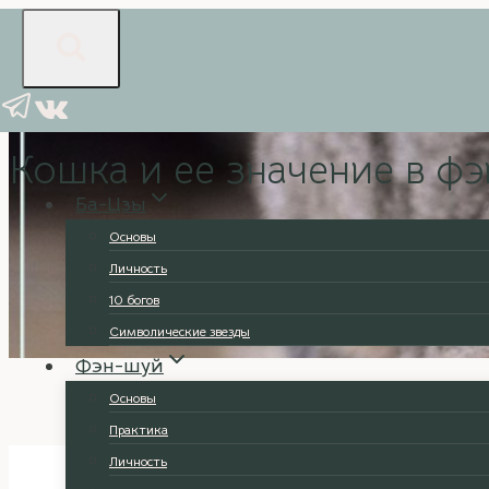
Перейти
к
содержимому
Талисманы
Кошка и ее значение в ф
Ба-Цзы
Основы
Личность
10 богов
Символические звезды
Фэн-шуй
Основы
Практика
Личность