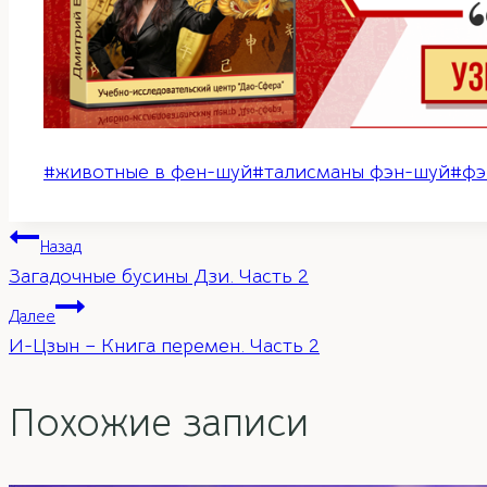
Метки
#
животные в фен-шуй
#
талисманы фэн-шуй
#
фэ
записи:
Навигация
Назад
Загадочные бусины Дзи. Часть 2
по
Далее
И-Цзын – Книга перемен. Часть 2
записям
Похожие записи