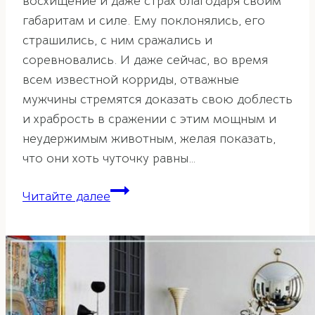
восхищение и даже страх благодаря своим
габаритам и силе. Ему поклонялись, его
страшились, с ним сражались и
соревновались. И даже сейчас, во время
всем известной корриды, отважные
мужчины стремятся доказать свою доблесть
и храбрость в сражении с этим мощным и
неудержимым животным, желая показать,
что они хоть чуточку равны…
Бык
Читайте далее
и
его
значение
по
фэн-
шуй