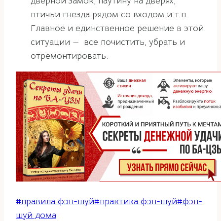
дверной замок, паутину на дверях,
птичьи гнезда рядом со входом и т.п.
Главное и единственное решение в этой
ситуации — все почистить, убрать и
отремонтировать.
Метки
#
правила фэн-шуй
#
практика фэн-шуй
#
фэн-
записи:
шуй дома