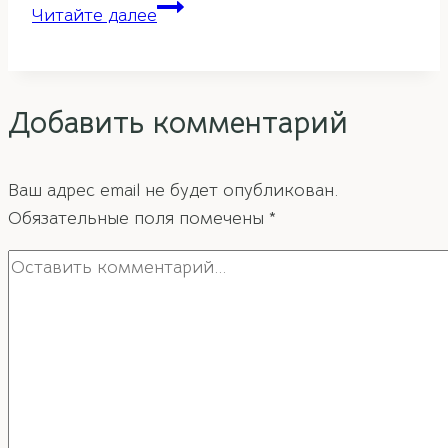
Фэн-
Читайте далее
шуй
прогноз
летящих
Добавить комментарий
звезд
на
2023
Ваш адрес email не будет опубликован.
год.
Обязательные поля помечены
*
Часть
1