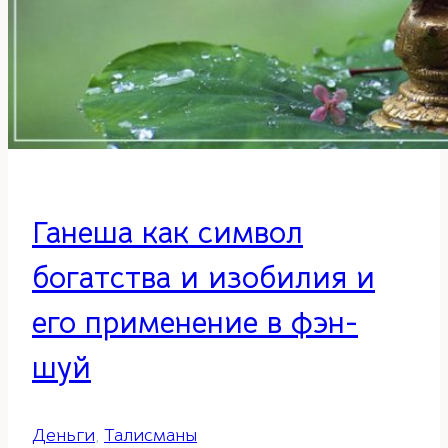
Ганеша как символ
богатства и изобилия и
его применение в фэн-
шуй
Деньги
,
Талисманы