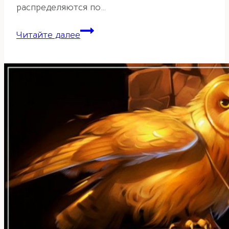
распределяются по…
Большой
Читайте далее
и
Малый
Тайчи
—
корректируем
энергии
в
доме