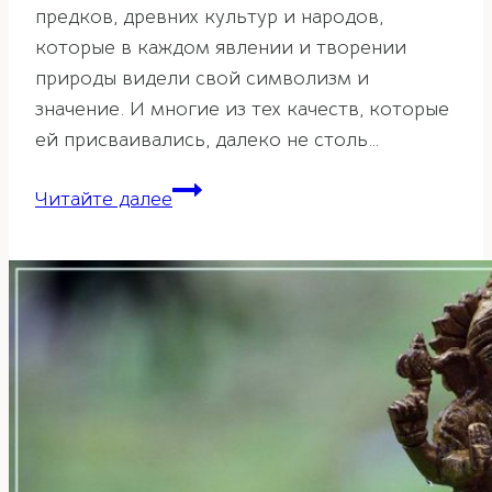
предков, древних культур и народов,
которые в каждом явлении и творении
природы видели свой символизм и
значение. И многие из тех качеств, которые
ей присваивались, далеко не столь…
Сова
Читайте далее
по
фэн-
шуй
—
символ
мудрости
и
благосостояния