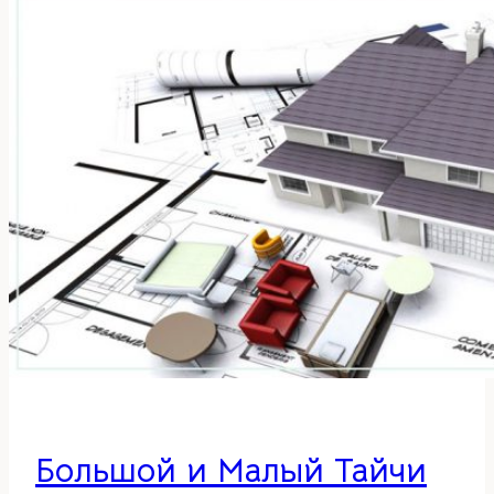
для
мебели
в
гостиной
Большой и Малый Тайчи