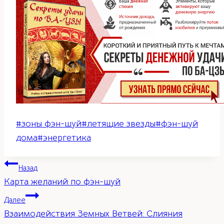
Метки
#
зоны фэн-шуй
#
летящие звезды
#
фэн-шуй
записи:
дома
#
энергетика
Навигация
Назад
Карта желаний по фэн-шуй
по
Далее
Взаимодействия Земных Ветвей: Слияния
записям