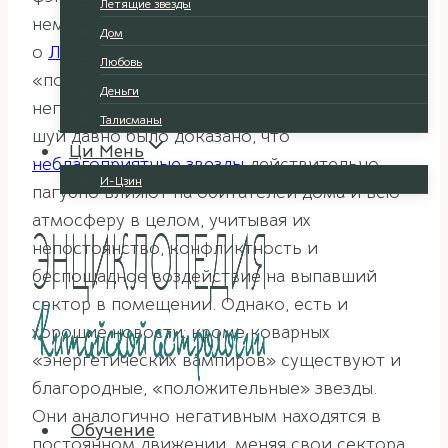
Летящие звезды
немаловажным его составляющим – наукой
Дом
о
Летящих звездах
, воссоздав детальный
Любовь
«портрет» наиболее ярких представителей
Деньги
негативной энергии. Специалистами фэн-
Талисманы
шуй давно было доказано, что
Ци Мень
неблагоприятные звезды
действительно
И-Цзин
пагубно влияют на обитателей дома и всю
атмосферу в целом, учитывая их
непостоянство, конфликтность и
беспощадное воздействие на выпавший
сектор в помещении. Однако, есть и
хорошие новости: кроме коварных
«энергетических вампиров» существуют и
благородные, «положительные» звезды.
Они аналогично негативным находятся в
Обучение
постоянном движении, меняя свои сектора,