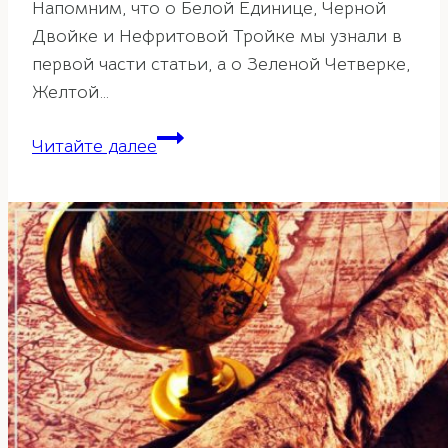
Напомним, что о Белой Единице, Черной
Двойке и Нефритовой Тройке мы узнали в
первой части статьи, а о Зеленой Четверке,
Желтой…
Фэн-
Читайте далее
шуй
прогноз
летящих
звезд
на
2024
год.
Часть
3