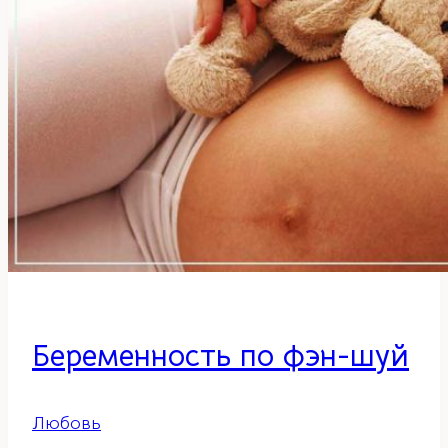
на
схемах
фэн-
шуй
обозначают
вверху
Беременность по фэн-шуй
Любовь