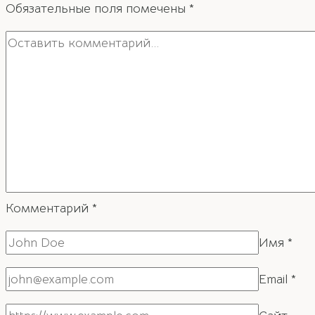
Обязательные поля помечены
*
защитник
и
помощник
Комментарий
*
Имя
*
Email
*