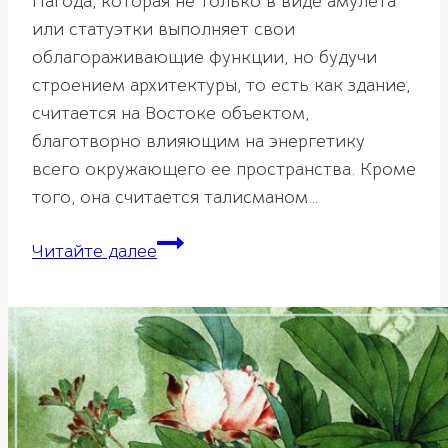
Пагода, которая не только в виде амулета
или статуэтки выполняет свои
облагораживающие функции, но будучи
строением архитектуры, то есть как здание,
считается на Востоке объектом,
благотворно влияющим на энергетику
всего окружающего ее пространства. Кроме
того, она считается талисманом…
Пагода
Читайте далее
и
Пагода
пяти
элементов
—
защитные
символы