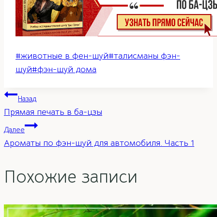
Метки
#
животные в фен-шуй
#
талисманы фэн-
записи:
шуй
#
фэн-шуй дома
Навигация
Назад
Прямая печать в ба-цзы
по
Далее
Ароматы по фэн-шуй для автомобиля. Часть 1
записям
Похожие записи