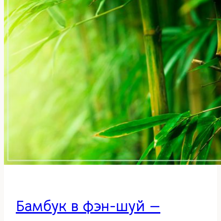
Бамбук в фэн-шуй —