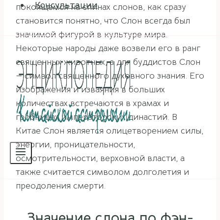
Консультации
покоящемся на спинах слонов, как сразу
становится понятно, что Слон всегда был
значимой фигурой в культуре мира.
Некоторые народы даже возвели его в ранг
священных животных, а для буддистов Слон
— символ священного духовного знания. Его
изображения и изваяния в больших
количествах встречаются в храмах и
гробницах императорских династий. В
Китае Слон является олицетворением силы,
энергии, проницательности,
осмотрительности, верховной власти, а
также считается символом долголетия и
преодоления смерти.
Значение слона по фэн-