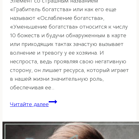
Элемент со страшным названием
«Грабитель богатства» или как его еще
называют «Ослабление богатства»,
«Уменьшение богатства» относится к числу
10 божеств и будучи обнаруженным в карте
или приходящих тактах зачастую вызывает
волнение и тревогу у ее хозяина. И
неспроста, ведь проявляя свою негативную
сторону, он лишает ресурса, который играет
в нашей жизни значительную роль,
обеспечивая ее…
Грабитель
Читайте далее
богатства
в
карте
ба-