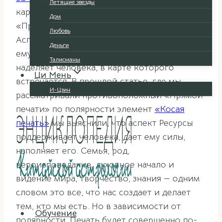
Летящие звезды
карте является элемент под названием
Дом
«Прямая печать» или «Правильная печать».
Любовь
Аспект, к которому он относится, задает
Деньги
ему определенные свойства, которыми он
Талисманы
наделяет человека, в карте которого
Ци Мень
встречается. В прошлой статье, где мы
И-Цзин
рассматривали противоположный «Прямой
печати» по полярности элемент
«Косая
печать»
мы выяснили, что аспект Ресурсы
поддерживает человека, дает ему силы,
наполняет его. Семья, род,
вероисповедание, духовное начало и
видение мира, творчество, знания — одним
словом это все, что нас создает и делает
тем, кто мы есть. Но в зависимости от
Обучение
полярности, Печать будет совершенно по-