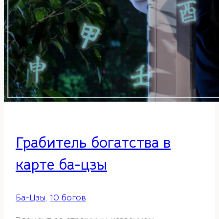
Грабитель богатства в
карте ба-цзы
Ба-Цзы
,
10 богов