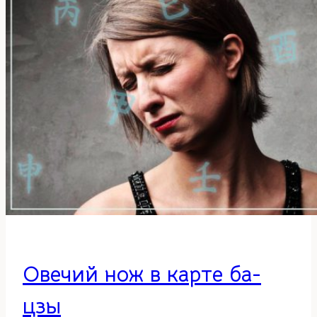
цзы
Овечий нож в карте ба-
цзы