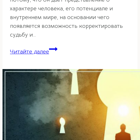
характере человека, его потенциале и
внутреннем мире, на основании чего
появляется возможность корректировать
судьбу и…
Элемент
Читайте далее
личности
по
ба-
цзы
—
начинаем
анализировать
свою
карту