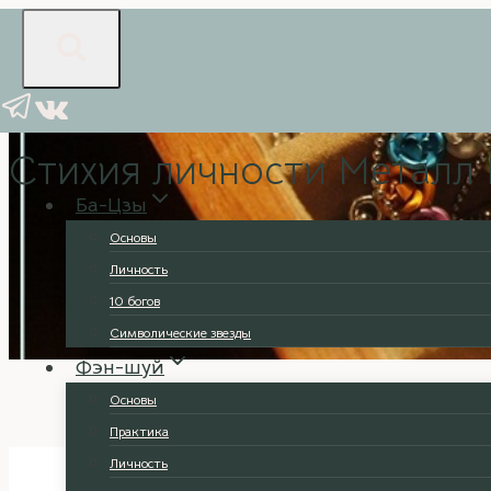
Перейти
к
содержимому
Ба-Цзы
|
Личность
Стихия личности Металл
Ба-Цзы
Основы
Личность
10 богов
Символические звезды
Фэн-шуй
Основы
Практика
Личность