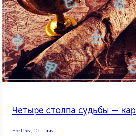
Четыре столпа судьбы — кар
Ба-Цзы
,
Основы