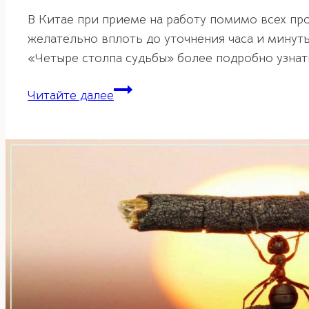
В Китае при приеме на работу помимо всех про
желательно вплоть до уточнения часа и минуты
«Четыре столпа судьбы» более подробно узнать
Четыре
Читайте далее
столпа
судьбы
—
карта
судьбы
ба-
цзы