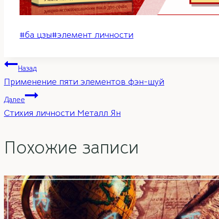
Метки
#
ба цзы
#
элемент личности
записи:
Навигация
Назад
Применение пяти элементов фэн-шуй
по
Далее
Стихия личности Металл Ян
записям
Похожие записи