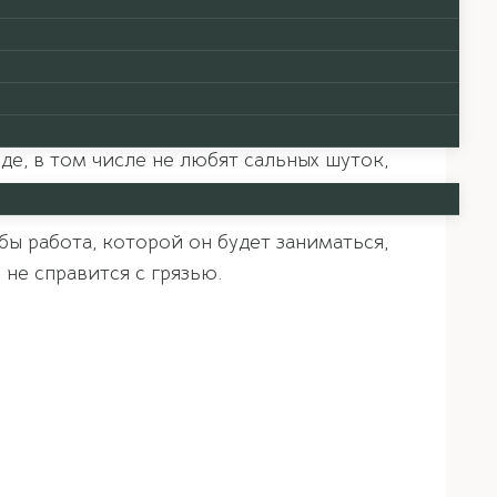
алом, иглой.
ией личности Металл Инь любят, когда ими
де, в том числе не любят сальных шуток,
бы работа, которой он будет заниматься,
 не справится с грязью.