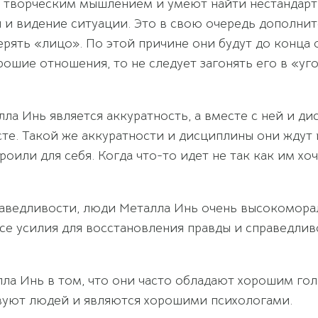
т творческим мышлением и умеют найти нестандарт
ия и видение ситуации. Это в свою очередь дополни
рять «лицо». По этой причине они будут до конца о
ошие отношения, то не следует загонять его в «уг
а Инь является аккуратность, а вместе с ней и ди
сте. Такой же аккуратности и дисциплины они ждут 
роили для себя. Когда что-то идет не так как им х
раведливости, люди Металла Инь очень высокомора
все усилия для восстановления правды и справедлив
ла Инь в том, что они часто обладают хорошим го
твуют людей и являются хорошими психологами.