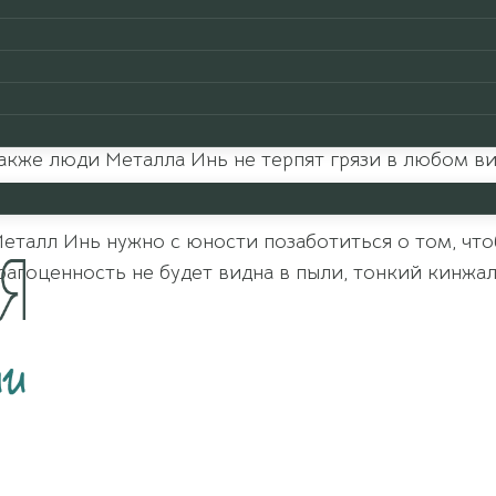
нностью, ювелирным украшением или с тонким кинж
вязанных вывода.
щаться и беречь их, соответственно, люди со стих
акже люди Металла Инь не терпят грязи в любом ви
еталл Инь нужно с юности позаботиться о том, что
рагоценность не будет видна в пыли, тонкий кинжал