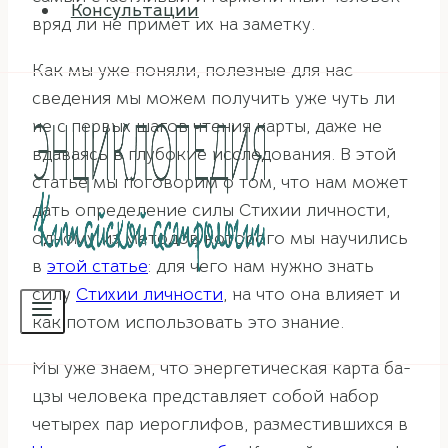
Консультации
вряд ли не примет их на заметку.
Как мы уже поняли, полезные для нас
сведения мы можем получить уже чуть ли
не с первых шагов чтения карты, даже не
вдаваясь в глубокие исследования. В этой
статье мы поговорим о том, что нам может
дать определение силы Стихии личности,
одному из методов которого мы научились
в
этой статье
: для чего нам нужно знать
силу
Стихии личности
, на что она влияет и
как потом использовать это знание.
Мы уже знаем, что энергетическая карта ба-
цзы человека представляет собой набор
четырех пар иероглифов, разместившихся в