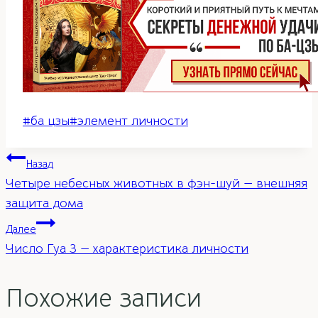
Метки
#
ба цзы
#
элемент личности
записи:
Навигация
Назад
Четыре небесных животных в фэн-шуй — внешняя
по
защита дома
Далее
записям
Число Гуа 3 — характеристика личности
Похожие записи