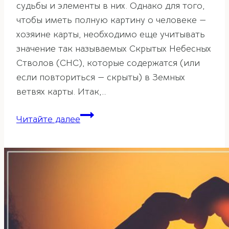
судьбы и элементы в них. Однако для того,
чтобы иметь полную картину о человеке —
хозяине карты, необходимо еще учитывать
значение так называемых Скрытых Небесных
Стволов (СНС), которые содержатся (или
если повториться — скрыты) в Земных
ветвях карты. Итак,…
Скрытые
Читайте далее
небесные
стволы
в
ба-
цзы