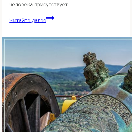
человека присутствует…
Звезда
Читайте далее
Академика
в
ба-
цзы