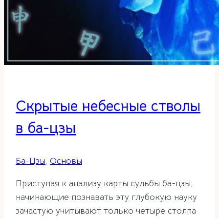
Скрытые небесные стволы
в ба-цзы
Ба-Цзы
,
Основы
Приступая к анализу карты судьбы ба-цзы,
начинающие познавать эту глубокую науку
зачастую учитывают только четыре столпа