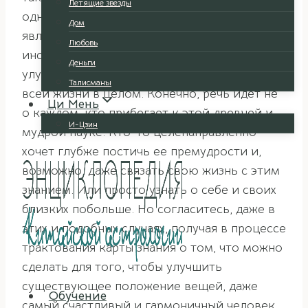
Летящие звезды
одной из основных целей для нас зачастую
Дом
является получение информации и
Любовь
инструментов, которые могли бы помочь
Деньги
улучшению каких-либо ситуаций, сфер или
Талисманы
всей жизни в целом. Конечно, речь идет не
Ци Мень
о каждом, кто прибегает к этой древней и
И-Цзин
мудрой науке. Кто-то целенаправленно
хочет глубже постичь ее премудрости и,
возможно, даже связать свою жизнь с этим
знанием. Или просто узнать о себе и своих
близких побольше. Но согласитесь, даже в
этих и подобных случаях, получая в процессе
трактования карты знания о том, что можно
сделать для того, чтобы улучшить
существующее положение вещей, даже
Обучение
самый счастливый и гармоничный человек