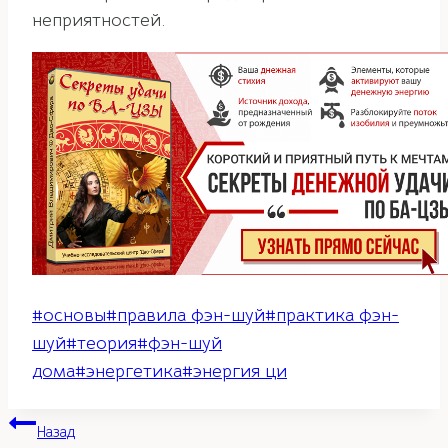
неприятностей.
Метки
#
основы
#
правила фэн-шуй
#
практика фэн-
записи:
шуй
#
теория
#
фэн-шуй
дома
#
энергетика
#
энергия ци
Навигация
Назад