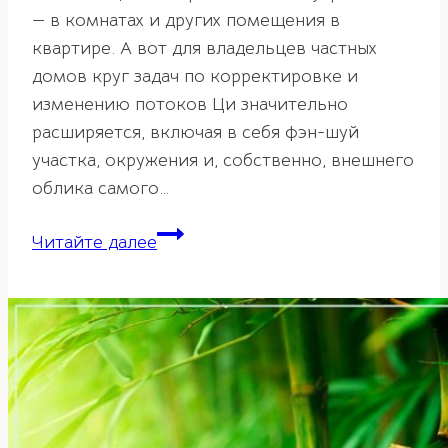
— в комнатах и других помещения в
квартире. А вот для владельцев частных
домов круг задач по корректировке и
изменению потоков Ци значительно
расширяется, включая в себя фэн-шуй
участка, окружения и, собственно, внешнего
облика самого…
Фэн-
Читайте далее
шуй
крыши
дома.
Значение
цвета