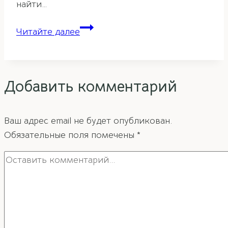
найти…
Хрустальные
Читайте далее
граненые
сферы
—
Добавить комментарий
универсальное
средство
фэн-
Ваш адрес email не будет опубликован.
шуй
Обязательные поля помечены
*