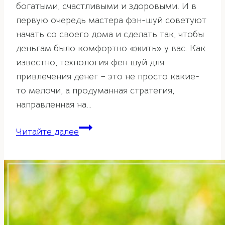
богатыми, счастливыми и здоровыми. И в
первую очередь мастера фэн-шуй советуют
начать со своего дома и сделать так, чтобы
деньгам было комфортно «жить» у вас. Как
известно, технология фен шуй для
привлечения денег – это не просто какие-
то мелочи, а продуманная стратегия,
направленная на…
Советы
Читайте далее
фэн-
шуй
для
привлечения
денежной
энергии