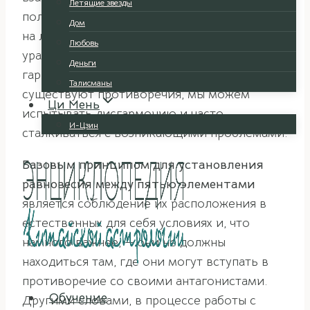
Летящие звезды
положительно или отрицательно влияющих
Дом
на людей. Если все элементы
Любовь
уравновешены, жизнь протекает мирно и
Деньги
гармонично, но если между ними
Талисманы
существуют противоречия, мы можем
Ци Мень
испытывать дисгармонию и часто
И-Цзин
сталкиваться с возникающими проблемами.
Базовым принципом для установления
равновесия между пятью элементами
является соблюдение их расположения в
естественных для себя условиях и, что
намного важнее, — они не должны
находиться там, где они могут вступать в
противоречие со своими антагонистами.
Обучение
Другими словами, в процессе работы с