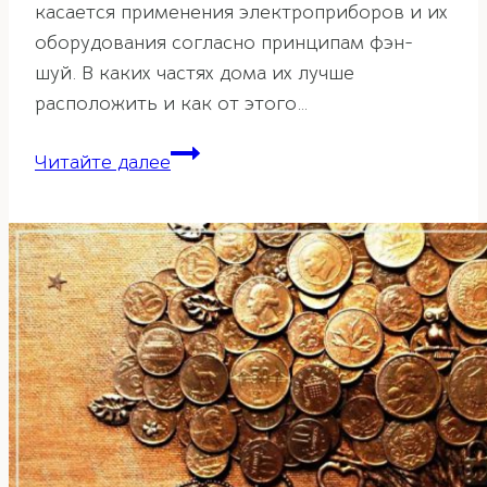
касается применения электроприборов и их
оборудования согласно принципам фэн-
шуй. В каких частях дома их лучше
расположить и как от этого…
Как
Читайте далее
по
фэн-
шуй
правильно
расположить
то,
без
чего
нельзя
обойтись