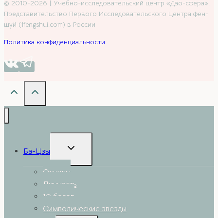
© 2010-2026 | Учебно-исследовательский центр «Дао-сфера».
Представительство Первого Исследовательского Центра фен-
шуй (1fengshui.com) в России
Политика конфиденциальности
Toggle
Ба-Цзы
child
menu
Основы
Личность
10 богов
Символические звезды