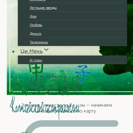
Летящие звезды
Дом
Любовь
Деньги
Талисманы
Ци Мень
И-Цзин
Элемент личности по ба-цзы — начинаем
анализировать свою карту