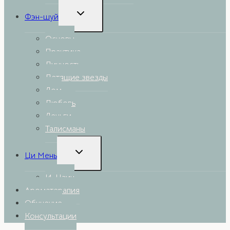
Toggle
Фэн-шуй
child
menu
Основы
Практика
Личность
Летящие звезды
Дом
Любовь
Деньги
Талисманы
Toggle
Ци Мень
child
menu
И-Цзин
Ароматерапия
Обучение
Консультации