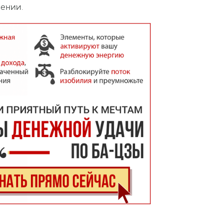
лении.