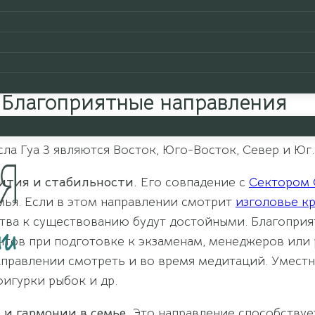
сти»
мы узнали, какими качествами характера облад
 информацией являются характеристики персональн
и в различных областях жизни. Ну что, приступим!
Благоприятные направления
а Гуа 3 являются Восток, Юго-Восток, Север и Юг.
вития и стабильности.
Его совпадение с
Сектором
емья. Если в этом направлении смотрит
изголовье к
ства к существованию будут достойными. Благоприя
нтов при подготовке к экзаменам, менеджеров или
правлении смотреть и во время медитаций. Уместн
игурки рыбок и др.
 и гармонии в семье.
Это направление способствуе