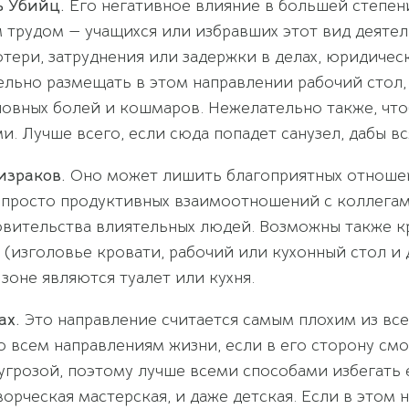
ь Убийц.
Его негативное влияние в большей степени
 трудом — учащихся или избравших этот вид деяте
отери, затруднения или задержки в делах, юридиче
льно размещать в этом направлении рабочий стол, 
ловных болей и кошмаров. Нежелательно также, что
и. Лучше всего, если сюда попадет санузел, дабы вс
израков.
Оно может лишить благоприятных отношени
 просто продуктивных взаимоотношений с коллегам
ровительства влиятельных людей. Возможны также 
изголовье кровати, рабочий или кухонный стол и др
зоне являются туалет или кухня.
ах.
Это направление считается самым плохим из все
 всем направлениям жизни, если в его сторону смо
угрозой, поэтому лучше всеми способами избегать е
творческая мастерская, и даже детская. Если в это