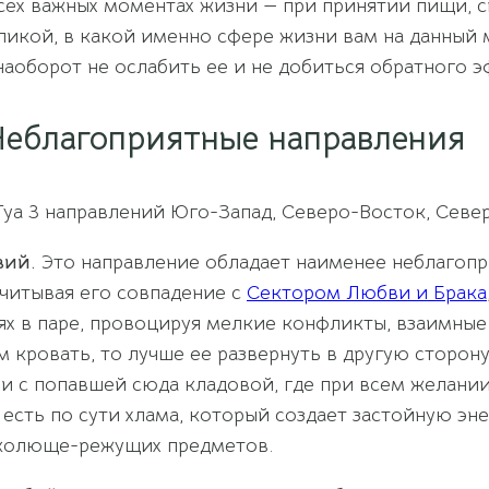
сех важных моментах жизни — при принятии пищи, 
ликой, в какой именно сфере жизни вам на данный м
 наоборот не ослабить ее и не добиться обратного э
Неблагоприятные направления
уа 3 направлений Юго-Запад, Северо-Восток, Север
вий.
Это направление обладает наименее неблагопр
учитывая его совпадение с
Сектором Любви и Брака
х в паре, провоцируя мелкие конфликты, взаимные
 кровать, то лучше ее развернуть в другую сторону
и с попавшей сюда кладовой, где при всем желании
есть по сути хлама, который создает застойную энер
е колюще-режущих предметов.