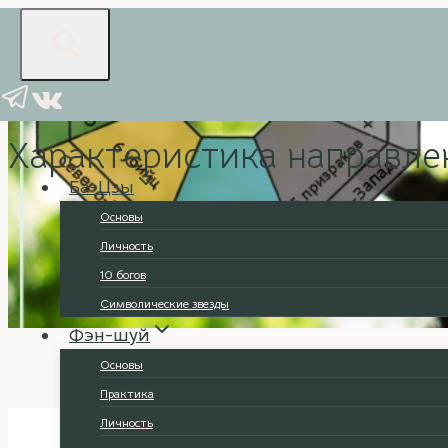
Перейти
к
содержимому
Фэн-шуй
|
Личность
Характеристика направле
Ба-Цзы
Основы
Личность
10 богов
Символические звезды
Фэн-шуй
Основы
Практика
Личность