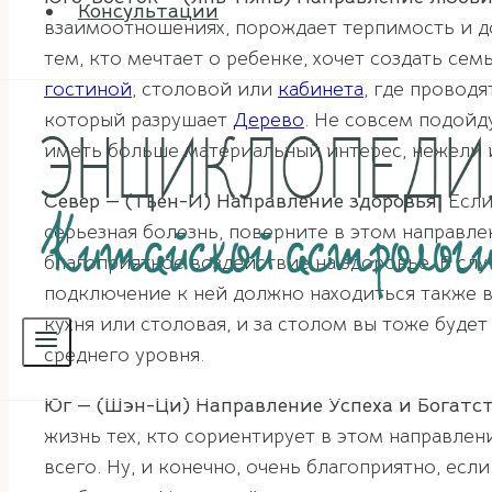
Консультации
взаимоотношениях, порождает терпимость и д
тем, кто мечтает о ребенке, хочет создать с
гостиной
, столовой или
кабинета
, где провод
который разрушает
Дерево
. Не совсем подойд
иметь больше материальный интерес, нежели 
Север — (Тьен-И) Направление здоровья.
Если
серьезная болезнь, поверните в этом направле
благоприятное воздействие на здоровье. В сл
подключение к ней должно находиться также в
кухня или столовая, и за столом вы тоже буде
среднего уровня.
Юг — (Шэн-Ци) Направление Успеха и Богатс
жизнь тех, кто сориентирует в этом направле
всего. Ну, и конечно, очень благоприятно, ес