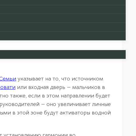
ают люди этого типа, в чем их сильные
ых направлений, которые могут принести
 Семьи
указывает на то, что источником
ровати
или входная дверь — мальчиков в
тно также, если в этом направлении будет
 руководителей — оно увеличивает личные
ыми в этой зоне будут активаторы водной
т установлению гармонии во