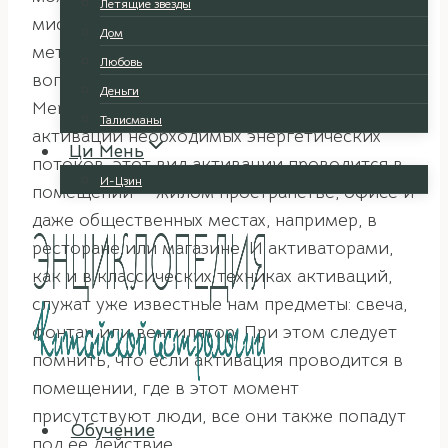
Летящие звезды
мистика» или «Три непарных» относится к
Дом
методике Ци Мень Дун Цзя. Однако
Любовь
вопреки общепринятому пониманию Ци
Деньги
Мень Дун Цзя как прогулок с целью
Талисманы
активации необходимых энергетических
Ци Мень
потоков, этот вид активации проводится в
И-Цзин
помещении — жилом пространстве, офисе и
даже общественных местах, например, в
ресторане или магазине. И активаторами,
как и в классических техниках активаций,
служат уже известные нам предметы: свеча,
фонтан или вентилятор. При этом следует
помнить, что если активация проводится в
помещении, где в этот момент
присутствуют люди, все они также попадут
Обучение
под ее действие.