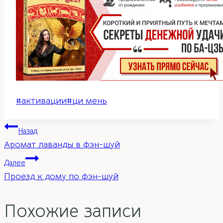
Метки
#
активации
#
ци мень
записи:
Навигация
Назад
Аромат лаванды в фэн-шуй
по
Далее
Проезд к дому по фэн-шуй
записям
Похожие записи