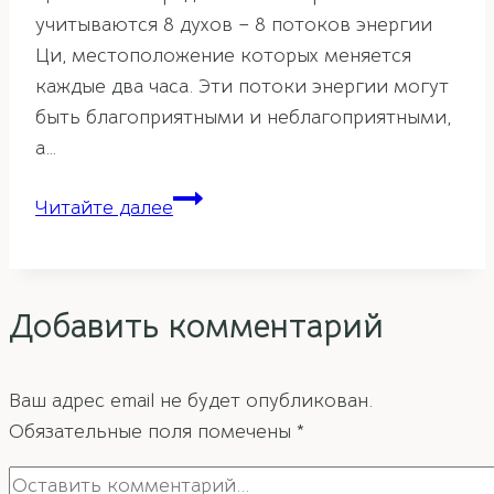
учитываются 8 духов – 8 потоков энергии
Ци, местоположение которых меняется
каждые два часа. Эти потоки энергии могут
быть благоприятными и неблагоприятными,
а…
Великий
Читайте далее
Инь
в
Ци
Добавить комментарий
Мень
Дун
Цзя.
Ваш адрес email не будет опубликован.
Помощь
Обязательные поля помечены
*
в
решении