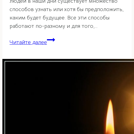
людей в наши дни существует множество
способов узнать или хотя бы предположить,
каким будет будущее. Все эти способы
работают по-разному и для того,…
И-
Читайте далее
Цзын
–
Книга
перемен.
Часть
1