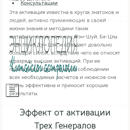
Консультации
Эта активация известна в кругах знатоков и
людей, активно применяющих в своей
жизни знания и методики таких
метафизических наук как Фэн-Шуй, Ба-Цзы
и Ци Мень Дун Цзя, и обладает довольно
большой силой, вследствие чего ее относят
к разряду высших активаций. При ее
правильном применении и соблюдении
всех необходимых расчетов и нюансов она
очень эффективна и приносит хорошие
результаты.
Эффект от активации
Трех Генералов