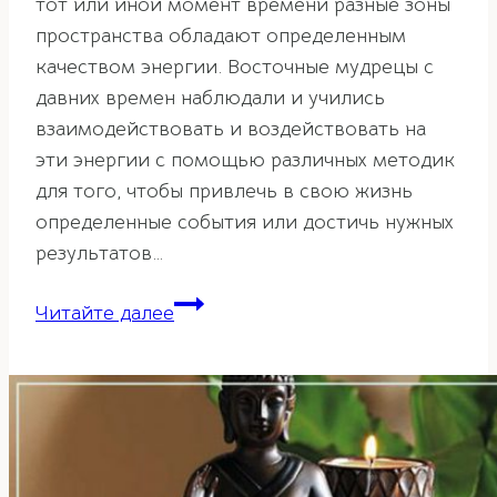
тот или иной момент времени разные зоны
пространства обладают определенным
качеством энергии. Восточные мудрецы с
давних времен наблюдали и учились
взаимодействовать и воздействовать на
эти энергии с помощью различных методик
для того, чтобы привлечь в свою жизнь
определенные события или достичь нужных
результатов…
Активация
Читайте далее
фэн-
шуй
«Согревание
денежной
звезды»