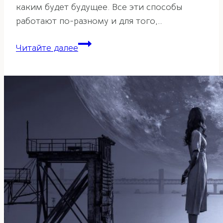
каким будет будущее. Все эти способы
работают по-разному и для того,…
И-
Читайте далее
Цзын
–
Книга
перемен.
Часть
1