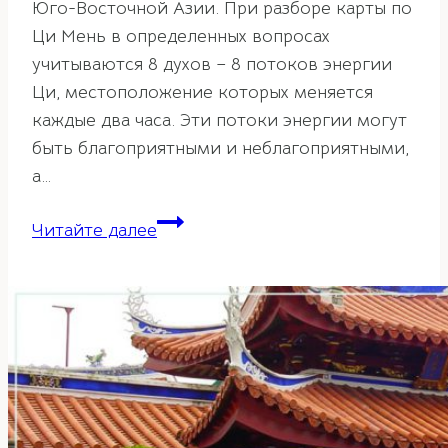
Юго-Восточной Азии. При разборе карты по
Ци Мень в определенных вопросах
учитываются 8 духов – 8 потоков энергии
Ци, местоположение которых меняется
каждые два часа. Эти потоки энергии могут
быть благоприятными и неблагоприятными,
а…
Великий
Читайте далее
Инь
в
Ци
Мень
Дун
Цзя.
Помощь
в