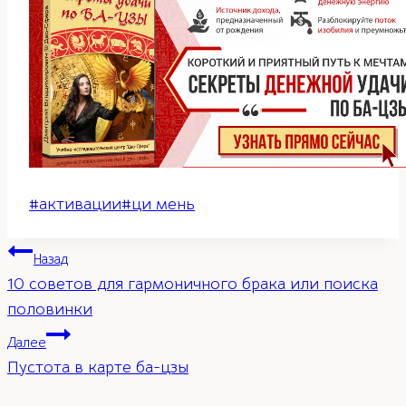
Метки
#
активации
#
ци мень
записи:
Навигация
Назад
10 советов для гармоничного брака или поиска
по
половинки
Далее
записям
Пустота в карте ба-цзы