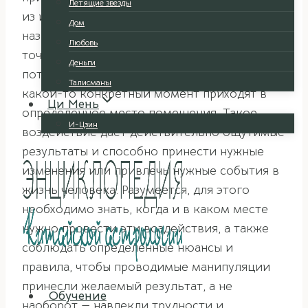
Летящие звезды
из инструментов этой древней науки под
Дом
названием Активации. Если вкратце — это
Любовь
точечное воздействие на энергетические
Деньги
потоки определенного качества, которые в
Талисманы
какой-то конкретный момент приходят в
Ци Мень
определенное место помещения. Такое
И-Цзин
воздействие дает действительно ощутимые
результаты и способно принести нужные
изменения или привлечь нужные события в
жизнь человека. Разумеется, для этого
необходимо знать, когда и в каком месте
нужно провести эти воздействия, а также
соблюдать определенные нюансы и
правила, чтобы проводимые манипуляции
принесли желаемый результат, а не
Обучение
наоборот — навлекли трудности и