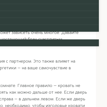
должают бесконечные поиски своей
ачать практиковать фэн-шуй. Его можно
очно следуйте методике. Фэн-шуй влияет
ам нового партнера или наносить вред
ожет зависеть очень многое. Давайте
уществующий брак счастливым.
я с партнером. Это также влияет на
ергетики — на ваше самочувствие в
омнате. Главное правило — кровать не
ять как можно дальше от нее. Если дверь
справа — в дальнем левом. Если же дверь
о, необходимо, чтобы изголовье кровати