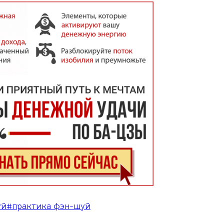
уй
#
практика фэн-шуй