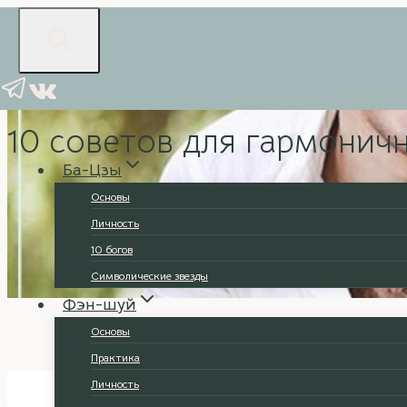
Перейти
к
содержимому
Любовь
10 советов для гармонич
Ба-Цзы
Основы
Личность
10 богов
Символические звезды
Фэн-шуй
Основы
Практика
Личность