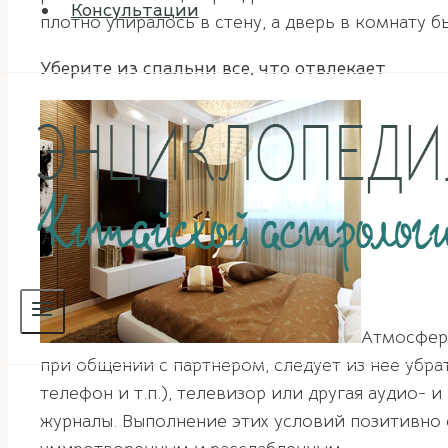
Консультации
плотно упиралось в стену, а дверь в комнату 
Уберите из спальни все, что отвлекает
Атмосфера
при общении с партнером, следует из нее убр
телефон и т.п.), телевизор или другая аудио-
журналы. Выполнение этих условий позитивно о