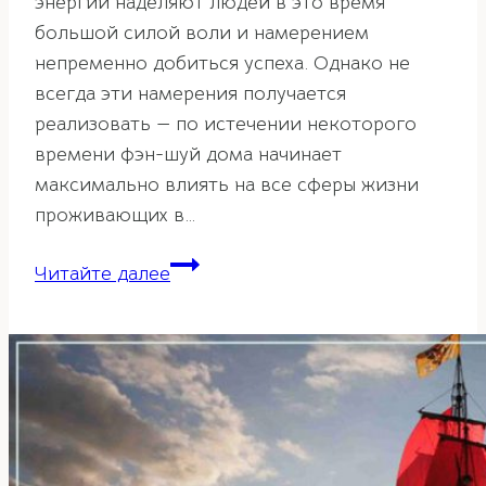
энергии наделяют людей в это время
большой силой воли и намерением
непременно добиться успеха. Однако не
всегда эти намерения получается
реализовать — по истечении некоторого
времени фэн-шуй дома начинает
максимально влиять на все сферы жизни
проживающих в…
Как
Читайте далее
выбрать
квартиру
с
хорошим
фэн-
шуй