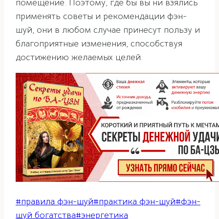
помещение. Поэтому, где бы вы ни взялись
применять советы и рекомендации фэн-
шуй, они в любом случае принесут пользу и
благоприятные изменения, способствуя
достижению желаемых целей.
Метки
#
правила фэн-шуй
#
практика фэн-шуй
#
фэн-
записи:
шуй богатства
#
энергетика