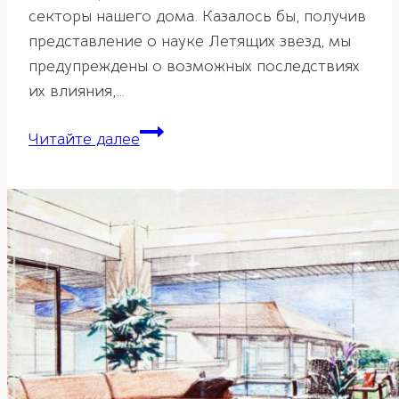
секторы нашего дома. Казалось бы, получив
представление о науке Летящих звезд, мы
предупреждены о возможных последствиях
их влияния,…
Тай
Читайте далее
Суй,
Суй
По
и
Три
Ша
—
негативные
годовые
энергии