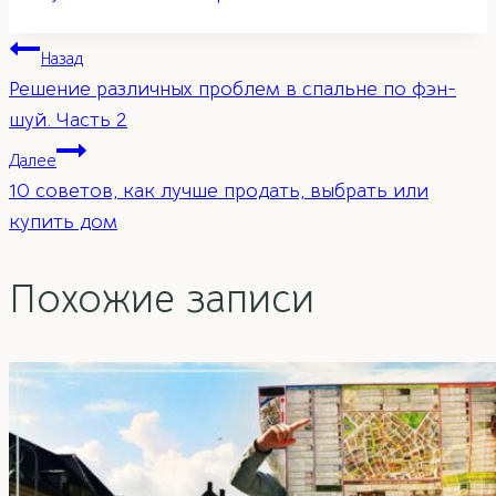
Навигация
Назад
Решение различных проблем в спальне по фэн-
по
шуй. Часть 2
Далее
записям
10 советов, как лучше продать, выбрать или
купить дом
Похожие записи