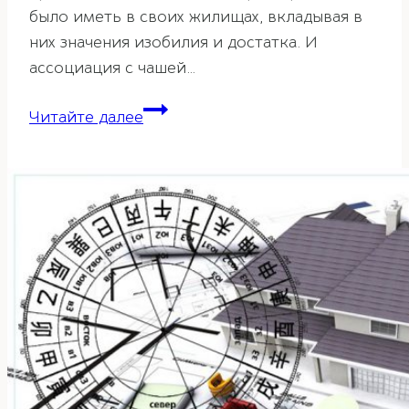
было иметь в своих жилищах, вкладывая в
них значения изобилия и достатка. И
ассоциация с чашей…
Чаша
Читайте далее
богатства
и
изобилия
фэн-
шуй