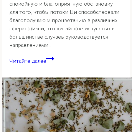
спокойную и благоприятную обстановку
для того, чтобы потоки Ци способствовали
благополучию и процветанию в различных
сферах жизни, это китайское искусство в
большинстве случаев руководствуется
направлениями…
Шаблон
Читайте далее
24
гор
в
фэн-
шуй