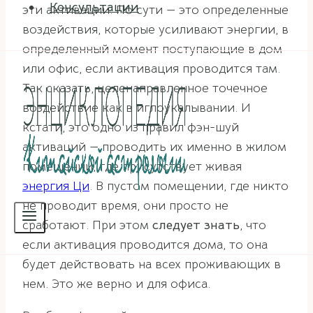
Консультации
эти активации. По сути — это определенные
воздействия, которые усиливают энергии, в
определенный момент поступающие в дом
или офис, если активация проводится там.
Так сказать, целенаправленное точечное
воздействие как в иглоукалывании. И
кстати, это одно из правил фэн-шуй
активаций — проводить их именно в жилом
помещении, где присутствует живая
энергия Ци
. В пустом помещении, где никто
не проводит время, они просто не
сработают. При этом
следует знать
, что
если активация проводится дома, то она
будет действовать на всех проживающих в
нем. Это же верно и для офиса.