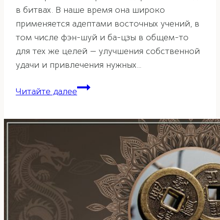
в битвах. В наше время она широко
применяется адептами восточных учений, в
том числе фэн-шуй и ба-цзы в общем-то
для тех же целей — улучшения собственной
удачи и привлечения нужных…
Прогулки
Читайте далее
в
Чудесные
врата
—
методика
Ци
Мень
Дун
Цзя