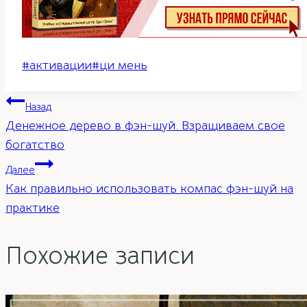
Метки
#
активации
#
ци мень
записи:
Навигация
Назад
Денежное дерево в фэн-шуй. Взращиваем свое
по
богатство
Далее
записям
Как правильно использовать компас фэн-шуй на
практике
Похожие записи