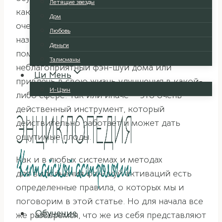
Летящие звезды
каком-то важном деле фэн-шуй имеет один
Дом
очень интересный инструмент, который
Любовь
называется
активации
. Они также могут
Деньги
помочь, если нужно подкорректировать
Талисманы
неблагоприятный фэн-шуй дома или
Ци Мень
привлечь в свою жизнь улучшения в какой-
И-Цзин
либо сфере. Так или иначе — это очень
действенный инструмент, который
действительно работает и может дать
ощутимые плоды.
Как и в любых системах и методах
для выполнения фэн-шуй активаций есть
определенные правила, о которых мы и
поговорим в этой статье. Но для начала все
Обучение
же разберемся, что же из себя представляют