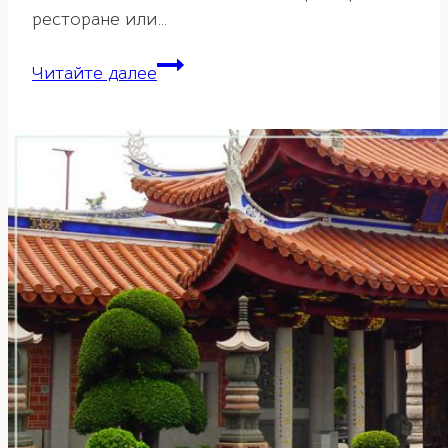
ресторане или…
Активация
Читайте далее
«Три
Генерала»