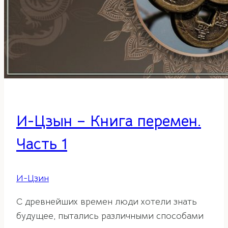
И-Цзын – Книга перемен.
Часть 1
И-Цзин
С древнейших времен люди хотели знать
будущее, пытались различными способами