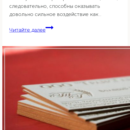
следовательно, способны оказывать
довольно сильное воздействие как…
Цвет
Читайте далее
обоев
по
фэн-
шуй