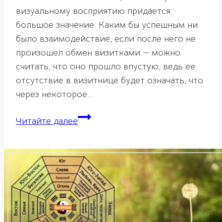
визуальному восприятию придается
большое значение. Каким бы успешным ни
было взаимодействие, если после него не
произошел обмен визитками — можно
считать, что оно прошло впустую, ведь ее
отсутствие в визитнице будет означать, что
через некоторое…
Как
Читайте далее
правильно
оформить
визитку
по
фен
шуй.
Часть