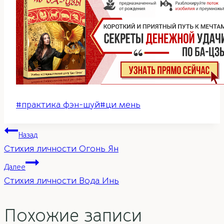
Метки
#
практика фэн-шуй
#
ци мень
записи:
Навигация
Назад
Стихия личности Огонь Ян
по
Далее
Стихия личности Вода Инь
записям
Похожие записи