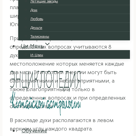
Летящие звезды
планирования Древнего Китая, которое
Дом
широко применяется в самом Китае и в
Любовь
Юго-Восточной Азии.
Деньги
Талисманы
При разборе карты по Ци Мень в
Ци Мень
определенных вопросах учитываются 8
духов – 8 потоков энергии Ци,
И-Цзин
местоположение которых меняется каждые
два часа. Эти потоки энергии могут быть
благоприятными и неблагоприятными, а
также благоприятными только в
определенных вопросах и при определенных
обстоятельствах.
В раскладе духи располагаются в левом
верхнем углу каждого квадрата.
Обучение