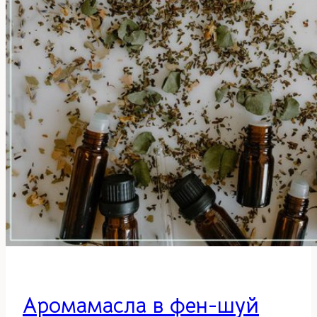
деньги
по
фэн-
шуй
Аромамасла в фен-шуй