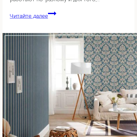
И-
Читайте далее
Цзын
–
Книга
перемен.
Часть
1