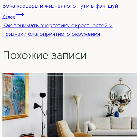
Зона карьеры и жизненного пути в фэн-шуй
по
Далее
Как понимать энергетику окрестностей и
записям
признаки благоприятного окружения
Похожие записи