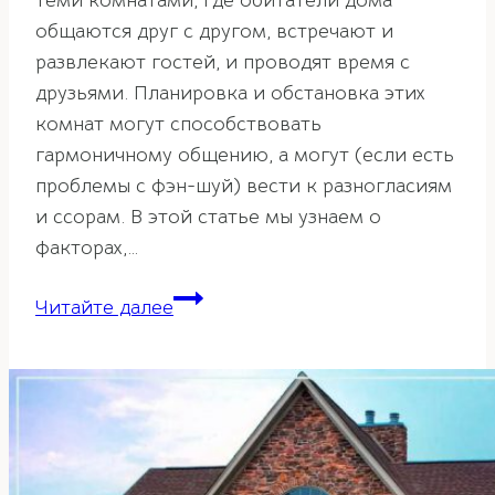
теми комнатами, где обитатели дома
общаются друг с другом, встречают и
развлекают гостей, и проводят время с
друзьями. Планировка и обстановка этих
комнат могут способствовать
гармоничному общению, а могут (если есть
проблемы с фэн-шуй) вести к разногласиям
и ссорам. В этой статье мы узнаем о
факторах,…
Правила
Читайте далее
фэн-
шуй
для
мебели
в
гостиной