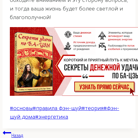
обходите вниманием и эту сторону вопроса,
и тогда ваша жизнь будет более светлой и
благополучной!
Метки
#
основы
#
правила фэн-шуй
#
теория
#
фэн-
записи:
шуй дома
#
энергетика
Навигация
Назад