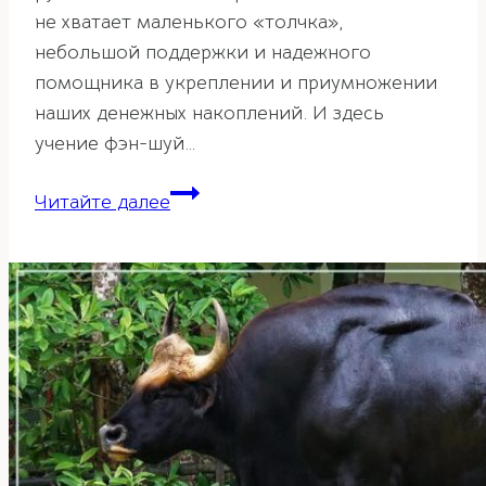
не хватает маленького «толчка»,
небольшой поддержки и надежного
помощника в укреплении и приумножении
наших денежных накоплений. И здесь
учение фэн-шуй…
Корабль
Читайте далее
богатства
для
благополучия
в
доме