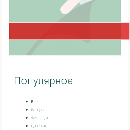
Популярное
Все
Ба-Цзы
Фэн-шуй
Ци Мень