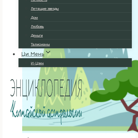
Летящие звезды
Дом
Любовь
Деньги
Талисманы
Ци Мень
И-Цзин