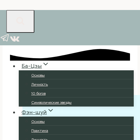
Перейти
к
содержимому
Ба-Цзы
Основы
Личность
10 богов
Символические звезды
Фэн-шуй
Основы
Практика
Личность