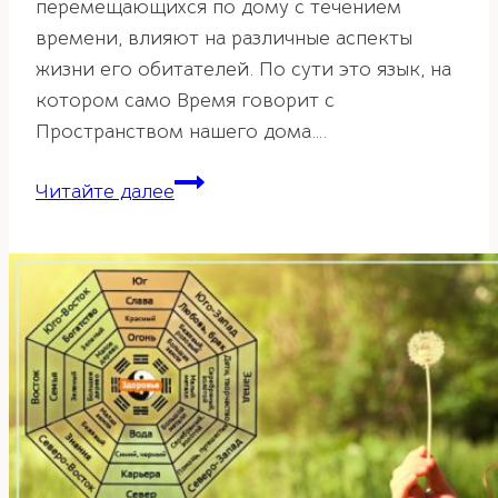
перемещающихся по дому с течением
времени, влияют на различные аспекты
жизни его обитателей. По сути это язык, на
котором само Время говорит с
Пространством нашего дома….
Фен-
Читайте далее
шуй
прогноз
летящих
звезд
на
2026
год.
Часть
1