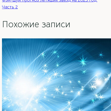
записям
Часть 2
Похожие записи