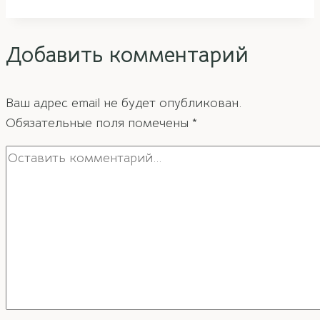
и
угол
Добавить комментарий
силы
—
что
Ваш адрес email не будет опубликован.
это
Обязательные поля помечены
*
и
как
его
использовать