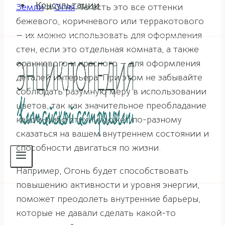
Консультации
Земли
и
Огня
. То есть это все оттенки
бежевого, коричневого или терракотового
— их можно использовать для оформления
стен, если это отдельная комната, а также
оранжевого и красного — для оформления
деталей интерьера. При этом не забывайте
соблюдать разумную меру в использовании
цветов, так как значительное преобладание
какой-либо стихии может по-разному
сказаться на вашем внутреннем состоянии и
способности двигаться по жизни.
Например, Огонь будет способствовать
повышению активности и уровня энергии,
поможет преодолеть внутренние барьеры,
которые не давали сделать какой-то