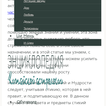
Летящие звезды
активировать мы рассмотрели в
первой
Дом
части статьи
. Однако, учитывая, что каждый
Любовь
человек приходит в этот мир, чтобы
Деньги
совершенствоваться и расти, духовно и с
Талисманы
помощью земных знаний и умений, эта зона
Ци Мень
должна привлечь внимание любого, кто
И-Цзин
стремится помочь себе в этом своем
назначении, и в этой статье мы узнаем, с
помощью каких средств мы можем усилить
энергии этой зоны, чтобы они
способствовали нашему росту.
Итак, оформить зону Знаний и Мудрости
следует, учитывая стихию, которая в ней
правит, и подпитывающую ее. В данном
Обучение
случае — это цвета и предметы стихий