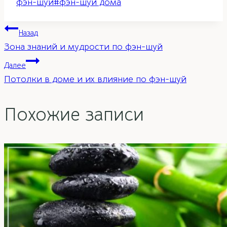
записи:
фэн-шуй
#
фэн-шуй дома
Навигация
Назад
Зона знаний и мудрости по фэн-шуй
по
Далее
Потолки в доме и их влияние по фэн-шуй
записям
Похожие записи