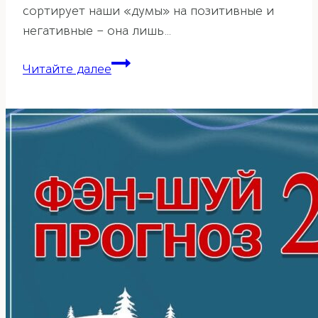
сортирует наши «думы» на позитивные и
негативные – она лишь…
Карта
Читайте далее
желаний
по
фэн-
шуй