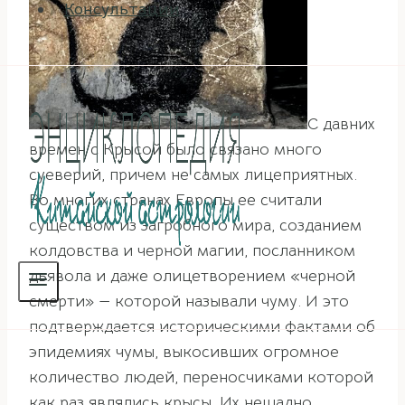
Консультации
С давних
времен с Крысой было связано много
суеверий, причем не самых лицеприятных.
Во многих странах Европы ее считали
существом из загробного мира, созданием
колдовства и черной магии, посланником
дьявола и даже олицетворением «черной
смерти» — которой называли чуму. И это
подтверждается историческими фактами об
эпидемиях чумы, выкосивших огромное
количество людей, переносчиками которой
как раз являлись крысы. Их нещадно