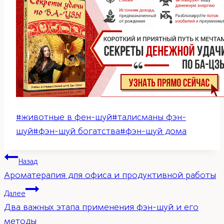
Метки
#
животные в фен-шуй
#
талисманы фэн-
записи:
шуй
#
фэн-шуй богатства
#
фэн-шуй дома
Навигация
Назад
Ароматерапия для офиса и продуктивной работы
по
Далее
Два важных этапа применения фэн-шуй и его
записям
методы