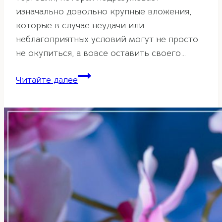
изначально довольно крупные вложения,
которые в случае неудачи или
неблагоприятных условий могут не просто
не окупиться, а вовсе оставить своего…
Фэн-
Читайте далее
шуй
для
торговли
и
магазинов