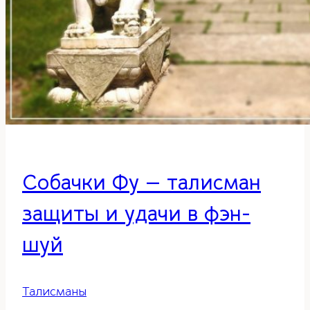
Собачки Фу — талисман
защиты и удачи в фэн-
шуй
Талисманы