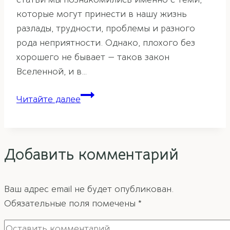
которые могут принести в нашу жизнь
разлады, трудности, проблемы и разного
рода неприятности. Однако, плохого без
хорошего не бывает — таков закон
Вселенной, и в…
Фэн-
Читайте далее
шуй
прогноз
летящих
Добавить комментарий
звезд
на
2023
Ваш адрес email не будет опубликован.
год.
Обязательные поля помечены
*
Часть
3