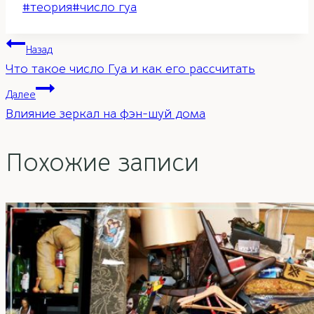
Метки
#
теория
#
число гуа
записи:
Навигация
Назад
Что такое число Гуа и как его рассчитать
по
Далее
Влияние зеркал на фэн-шуй дома
записям
Похожие записи