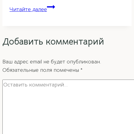
Советы
Читайте далее
фэн-
шуй
для
Добавить комментарий
привлечения
денежной
энергии
Ваш адрес email не будет опубликован.
в
Обязательные поля помечены
*
дом