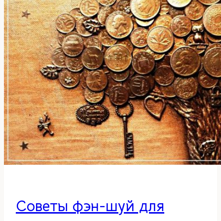
звезд
на
2025
год.
Часть
2
Советы фэн-шуй для