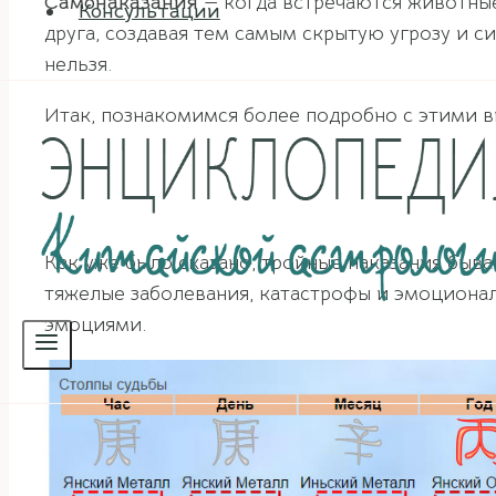
Самонаказания
— когда встречаются животные
Консультации
друга, создавая тем самым скрытую угрозу и 
нельзя.
Итак, познакомимся более подробно с этими ви
Как уже было сказано, тройные наказания быв
тяжелые заболевания, катастрофы и эмоциона
эмоциями.