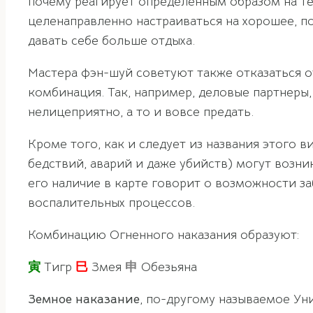
почему реагирует определенным образом на те 
целенаправленно настраиваться на хорошее, 
давать себе больше отдыха.
Мастера фэн-шуй советуют также отказаться о
комбинация. Так, например, деловые партнеры,
нелицеприятно, а то и вовсе предать.
Кроме того, как и следует из названия этого 
бедствий, аварий и даже убийств) могут возни
его наличие в карте говорит о возможности з
воспалительных процессов.
Комбинацию Огненного наказания образуют:
寅
Тигр
巳
Змея
申
Обезьяна
Земное наказание
, по-другому называемое Ун