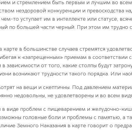
ием и стремлением быть первым и лучшим во всем.
ством нездоровой конкуренции и превосходства на
в чем-то уступает им в интеллекте или статусе, вся
ый по большей части черный. При этом им трудно с
 карте в большинстве случаев стремятся удовлетво
рибегая к «запрещенным» приемам в соответствии с
и в зависимости от того, какие столпы будут затро
изни возникают трудности такого порядка. Или наоб
отрят на вещи и скептичны. Под давлением матери
тоянно недовольны, не удовлетворены и во всем вид
 в виде проблем с пищеварением и желудочно-кише
возможны головные боли и проблемы с памятью, а 
наличие Земного Наказания в карте говорит о пред