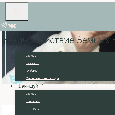
Перейти
к
содержимому
Ба-Цзы
|
Основы
Взаимодействие Земных В
Ба-Цзы
Основы
Личность
10 богов
Символические звезды
Фэн-шуй
Основы
Практика
Личность