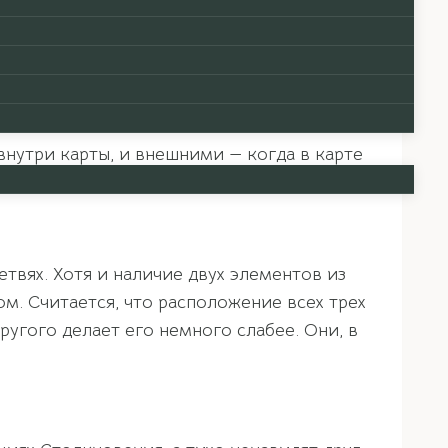
тьях, называется Наказанием и считается
ат на поверхности и говорят об открытых
тые, тонкие по своей сути и как медленно
внутри карты, и внешними — когда в карте
твях. Хотя и наличие двух элементов из
. Считается, что расположение всех трех
угого делает его немного слабее. Они, в