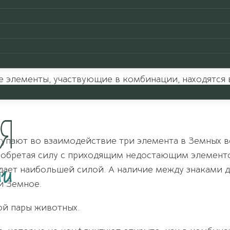
которые мы начали рассматривать в предыдущих ста
новения Земных Ветвей
проявлены, так сказать леж
ытиях в судьбе человека, то Наказания более скры
заметны до последнего момента.
е элементы, участвующие в комбинации, находятся 
а недостающий появляется в приходящих столпах.
упают во взаимодействие три элемента в Земных ве
 обретая силу с приходящим недостающим элементом
дает наибольшей силой. А наличие между знаками др
и Земное.
ой пары животных.