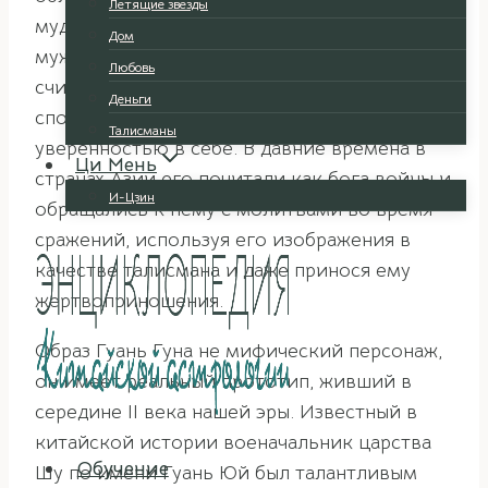
Летящие звезды
мудростью и справедливостью, верностью,
Дом
мужеством, храбростью и честью. Он
Любовь
считается олицетворением этих качеств и
Деньги
способен наделять целеустремленностью и
Талисманы
уверенностью в себе. В давние времена в
Ци Мень
странах Азии его почитали как бога войны и
И-Цзин
обращались к нему с молитвами во время
сражений, используя его изображения в
качестве талисмана и даже принося ему
жертвоприношения.
Образ Гуань Гуна не мифический персонаж,
он имеет реальный прототип, живший в
середине II века нашей эры. Известный в
китайской истории военачальник царства
Обучение
Шу по имени Гуань Юй был талантливым