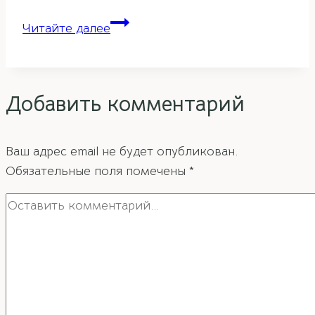
10
Читайте далее
советов
для
привлечения
Добавить комментарий
финансов
и
улучшения
Ваш адрес email не будет опубликован.
благосостояния
Обязательные поля помечены
*