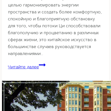
целью гармонизировать энергии
пространства и создать более комфортную,
спокойную и благоприятную обстановку
для того, чтобы потоки Ци способствовали
благополучию и процветанию в различных
сферах жизни, это китайское искусство в
большинстве случаев руководствуется
направлениями…
Шаблон
Читайте далее
24
гор
в
фэн-
шуй