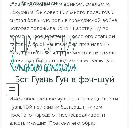
Консультации
стратегом и великим воином, смелым и
искусным. Он совершил много подвигов и
сыграл большую роль в гражданской войне,
которая положила конец царству Шу во
времена Троецарствия. После его славной
гибели в бою Гуань Юй был причислен к
лику святых и занял свое место в пантеоне
китайских божеств под именем Гуань Гун.
Бог Гуань Гун в фэн-шуй
Имея обостренное чувство справедливости
Гуань Юй при жизни был защитником
простого народа от несправедливости
власть имущих. Поэтому его образ