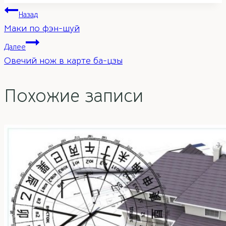
Навигация
Назад
Маки по фэн-шуй
по
Далее
Овечий нож в карте ба-цзы
записям
Похожие записи