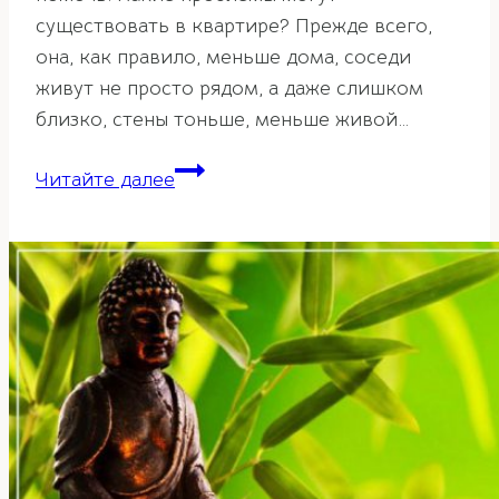
существовать в квартире? Прежде всего,
она, как правило, меньше дома, соседи
живут не просто рядом, а даже слишком
близко, стены тоньше, меньше живой…
Советы
Читайте далее
фэн-
шуй
для
проживающих
в
городской
квартире.
Часть
1