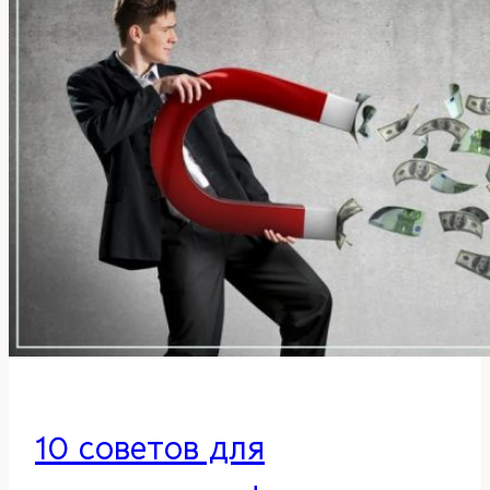
помощью
средств
фэн-
шуй
10 советов для