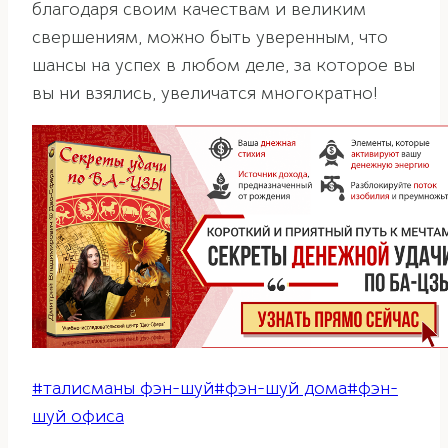
благодаря своим качествам и великим
свершениям, можно быть уверенным, что
шансы на успех в любом деле, за которое вы
вы ни взялись, увеличатся многократно!
Метки
#
талисманы фэн-шуй
#
фэн-шуй дома
#
фэн-
записи:
шуй офиса