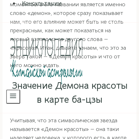
Консультации
моментом в его названии является именно
слово «демон», которое сразу показывает
нам, что его влияние может быть не столь
прекрасным, как может показаться на
первый взгляд из-за другого слова —
«красота». Итак, давайте узнаем, что это за
зверь такой — «Демон красоты» и что от
него можно ждать.
Значение Демона красоты
в карте ба-цзы
Учитывая, что эта символическая звезда
называется «Демон красоты» — она таки
наделяет человека, у которого есть в карте,