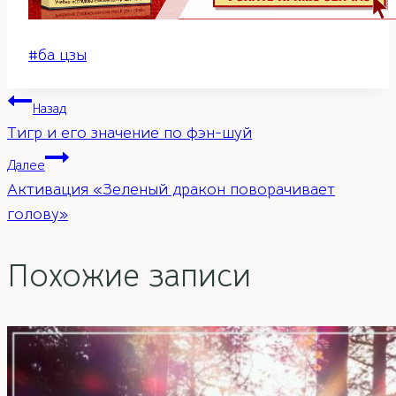
Метки
#
ба цзы
записи:
Навигация
Назад
Тигр и его значение по фэн-шуй
по
Далее
Активация «Зеленый дракон поворачивает
записям
голову»
Похожие записи