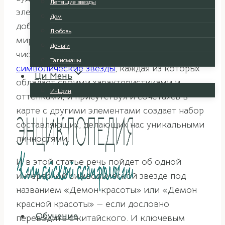
Летящие звезды
элементы, имеющие разные значения и
Дом
добавляющие к нашему характеру и
Любовь
мировосприятию те или иные черты. В
Деньги
числе таких символов — так называемые
Талисманы
символические звезды
, каждая из которых
Ци Мень
обладает своими характеристиками и
И-Цзин
оттенками, и присутствуя и сочетаясь в
карте с другими элементами создает набор
составляющих, делающих нас уникальными
личностями.
И в этой статье речь пойдет об одной
интересной символической звезде под
названием «Демон красоты» или «Демон
красной красоты» — если дословно
Обучение
переводить с китайского. И ключевым