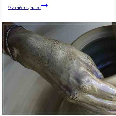
Взаимодействия
Читайте далее
Земных
ветвей:
Столкновения