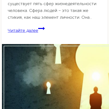
существует пять сфер жизнедеятельности
человека. Сфера людей – это такая же
стихия, как наш элемент личности. Она…
Пять
Читайте далее
сфер
жизни
человека
в
ба-
цзы