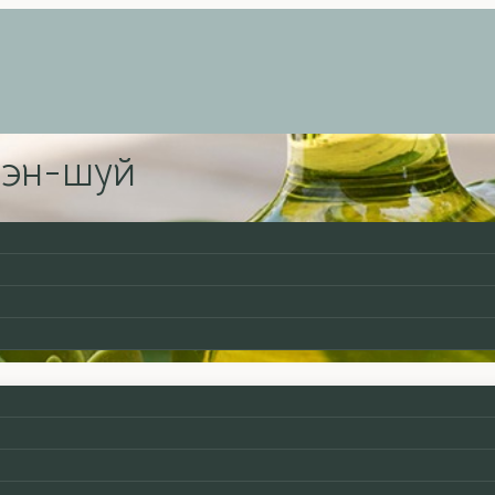
фэн-шуй