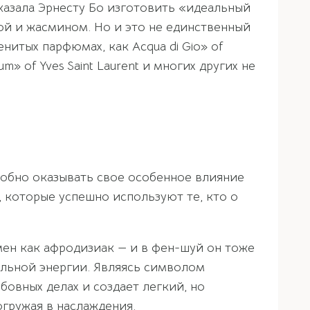
казала Эрнесту Бо изготовить «идеальный
ой и жасмином. Но и это не единственный
нитых парфюмах, как Acqua di Gio» of
pium» of Yves Saint Laurent и многих других не
собно оказывать свое особенное влияние
 которые успешно используют те, кто о
емен как афродизиак — и в фен-шуй он тоже
альной энергии. Являясь символом
бовных делах и создает легкий, но
гружая в наслаждения.