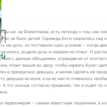
Там же, на Филиппинах, есть легенда о том, как по
ё, но не было детей. Однажды Боги сжалились над 
ь им дочь, но поставили одно условие — когда дев
ласились, родили дочь и назвали ее Иланг. И расти
твии с данным обещанием, ограждая ее от контактов
ома, Иланг вышла во двор, чтобы нарвать букет цв
лен в прекрасную девушку, и желая сделать ей предл
нуту девушка исчезла, а на ее месте появилось нео
 А тот юноша, согласно преданию, так и ходит по с
ека.
и парфюмерия — самым известным творением, в ко