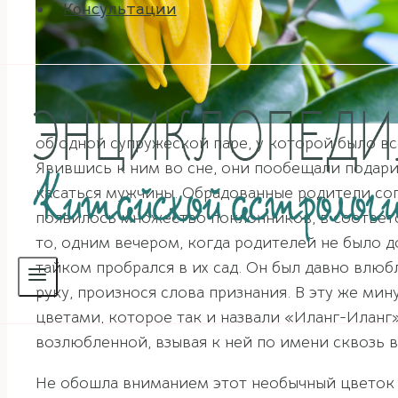
Консультации
об одной супружеской паре, у которой было вс
Явившись к ним во сне, они пообещали подарит
касаться мужчины. Обрадованные родители сог
появилось множество поклонников, в соответс
то, одним вечером, когда родителей не было д
тайком пробрался в их сад. Он был давно влюб
руку, произнося слова признания. В эту же ми
цветами, которое так и назвали «Иланг-Иланг».
возлюбленной, взывая к ней по имени сквозь в
Не обошла вниманием этот необычный цветок 