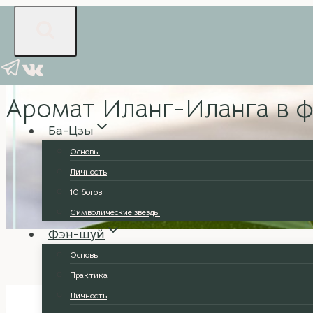
Перейти
к
содержимому
Ароматерапия
Аромат Иланг-Иланга в 
Ба-Цзы
Основы
Личность
10 богов
Символические звезды
Фэн-шуй
Основы
Практика
Личность