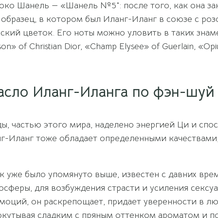
око Шанель — «Шанель №5″: после того, как она за
 образец, в котором был Иланг-Иланг в союзе с роз
ский цветок. Его ноты можно уловить в таких знаме
oison» of Christian Dior, «Champ Elysee» of Guerlain, «O
асло Иланг-Иланга по фэн-шуй
ы, частью этого мира, наделено энергией Ци и спо
г-Иланг тоже обладает определенными качествами,
как уже было упомянуто выше, известен с давних вр
осферы, для возбуждения страсти и усиления сексу
эмоций, он раскрепощает, придает уверенности в лю
кутывая сладким с пряным оттенком ароматом и по