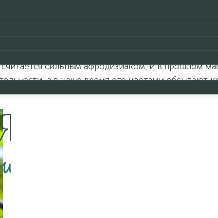
вание этого индонезийского растения, яркий цвет
езветренную погоду. С давних времен этот цветок 
в качестве оберега — на Филиппинах считается, что 
поэтому их применяли в медицинских целях, измель
 считается сильным афродизиаком, и в прошлом ма
тельности, а в наше время его цветами обсыпают к