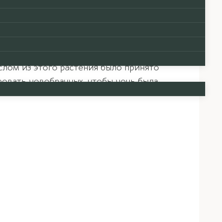
очно-фруктовый аромат которого можно
в форме звезды с длинными лепестками
цветы Иланг-Иланга отгоняют злых духов, а
чая в пасту и втирая в кожу при укусаx
слом из этого растения было принято
ровать новобрачных, чтобы ночь была