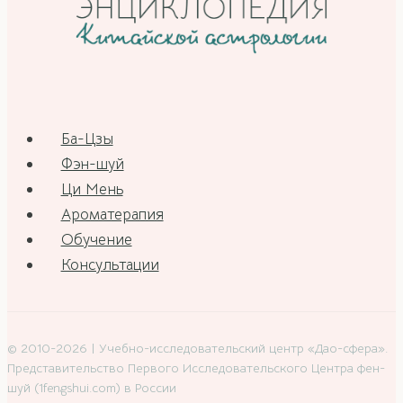
Ба-Цзы
Фэн-шуй
Ци Мень
Ароматерапия
Обучение
Консультации
© 2010-2026 | Учебно-исследовательский центр «Дао-сфера».
Представительство Первого Исследовательского Центра фен-
шуй (1fengshui.com) в России