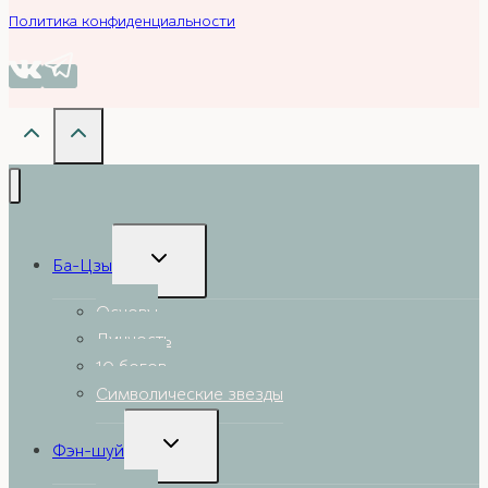
Политика конфиденциальности
Toggle
Ба-Цзы
child
menu
Основы
Личность
10 богов
Символические звезды
Toggle
Фэн-шуй
child