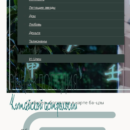
Летящие звезды
Дом
Любовь
Деньги
Талисманы
Ци Мень
И-Цзин
Грабитель богатства в карте ба-цзы