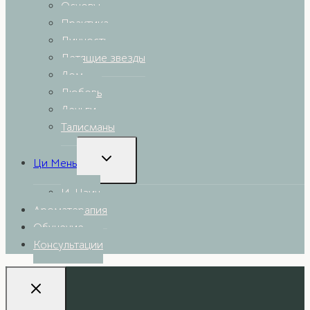
menu
Основы
Практика
Личность
Летящие звезды
Дом
Любовь
Деньги
Талисманы
Toggle
Ци Мень
child
menu
И-Цзин
Ароматерапия
Обучение
Консультации